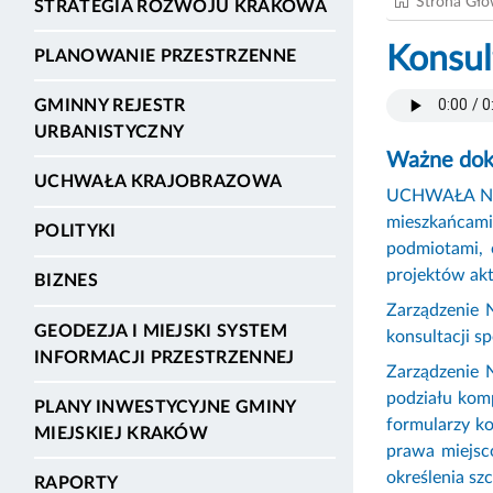
Strona Gł
STRATEGIA ROZWOJU KRAKOWA
Konsul
PLANOWANIE PRZESTRZENNE
GMINNY REJESTR
URBANISTYCZNY
Ważne dok
UCHWAŁA KRAJOBRAZOWA
UCHWAŁA NR C
mieszkańcami
POLITYKI
podmiotami, 
projektów akt
BIZNES
Zarządzenie 
GEODEZJA I MIEJSKI SYSTEM
konsultacji 
INFORMACJI PRZESTRZENNEJ
Zarządzenie 
podziału kom
PLANY INWESTYCYJNE GMINY
formularzy ko
MIEJSKIEJ KRAKÓW
prawa miejsc
określenia s
RAPORTY