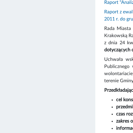
Raport "Anali
Raport z ewal
2011 r. do gru
Rada Miasta 
Krakowską Ra
z dnia 24 kw
dotyczących d
Uchwała wsk
Publicznego 
wolontariaci
terenie Gminy
Przedkładając
cel kons
przedmio
czas roz
zakres o
informa