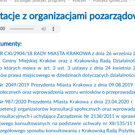
ówna
Strategie, polityki, programy
Polityki
Polityka społeczna
tacje z organizacjami pozarząd
umenty:
XI/2904/18 RADY MIASTA KRAKOWA z dnia 26 września 2018 r
 Gminy Miejskiej Kraków oraz z Krakowską Radą Działalnośc
o których mowa w art. 3 ust. 3 ustawy z dnia 24 kwietnia 20
ów prawa miejscowego w dziedzinach dotyczących działalności 
Nr 2049/2019 Prezydenta Miasta Krakowa z dnia 09.08.2019 r
społecznych oraz wprowadzenia wzoru wniosków o przeprowadzeni
Nr 987/2020 Prezydenta Miasta Krakowa z dnia 23.04.2020 r. 
petencji organizatorów konsultacji społecznych oraz wprowad
nsultacyjnych i uchylające Zarządzenie Nr 2138/2011 w sprawi
owego konsultowanych na podstawie uchwały nr XII/135/11 R
zczegółowego sposobu konsultowania z Krakowską Radą Pożytku