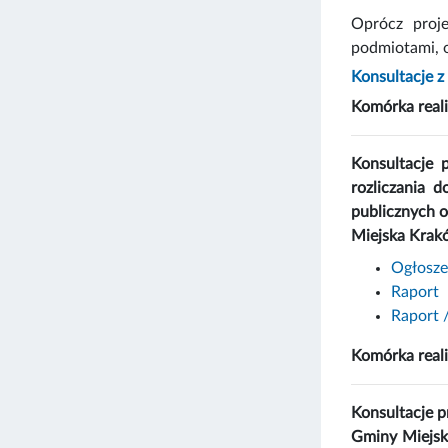
Oprócz proj
podmiotami, o
Konsultacje 
Komórka reali
Konsultacje 
rozliczania d
publicznych o
Miejska Krak
Ogłosze
Raport
Raport /
Komórka real
Konsultacje 
Gminy Miejsk