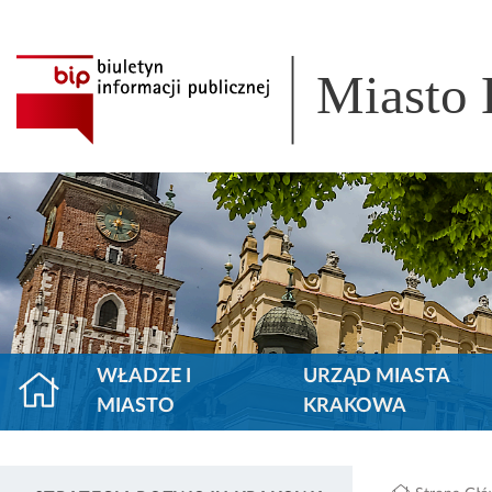
Miasto
WŁADZE I
URZĄD MIASTA
MIASTO
KRAKOWA