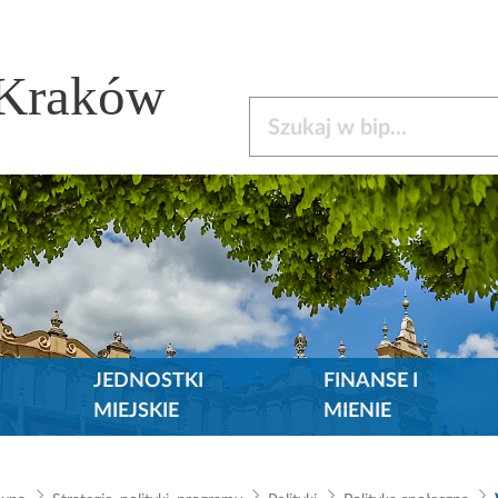
 Kraków
Szukaj w bip
JEDNOSTKI
FINANSE I
MIEJSKIE
MIENIE