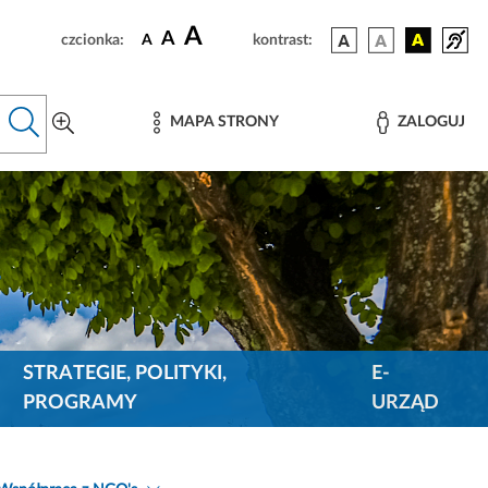
A
A
czcionka:
A
kontrast:
MAPA STRONY
ZALOGUJ
STRATEGIE, POLITYKI,
E-
PROGRAMY
URZĄD