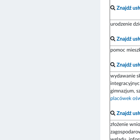
Znajdź usł
urodzenie dz
Znajdź usł
pomoc miesz
Znajdź usł
wydawanie sk
integracyjnyc
gimnazjum, s
placówek oś
Znajdź usł
złożenie wni
zagospodarow
wglądu, info