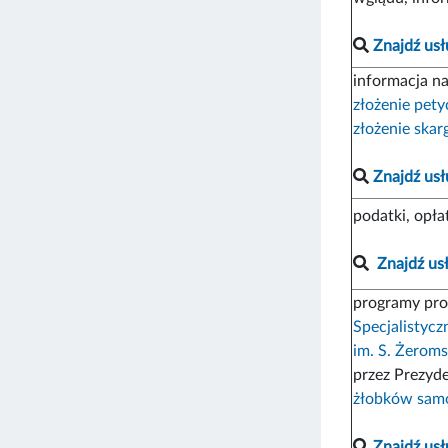
Znajdź usł
informacja n
złożenie petyc
złożenie skar
Znajdź usł
podatki, opł
Znajdź us
programy profi
Specjalistycz
im. S. Żerom
przez Prezyde
żłobków sam
Znajdź usł