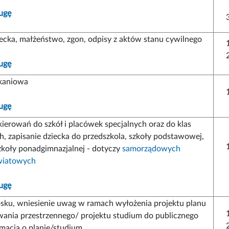
ugę
iecka, małżeństwo, zgon, odpisy z aktów stanu cywilnego
ugę
kaniowa
ugę
ierowań do szkół i placówek specjalnych oraz do klas
h, zapisanie dziecka do przedszkola, szkoły podstawowej,
zkoły ponadgimnazjalnej - dotyczy
samorządowych
wiatowych
ugę
osku, wniesienie uwag w ramach wyłożenia projektu planu
ania przestrzennego/ projektu studium do publicznego
rmacja o planie/studium