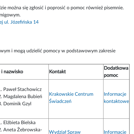
dzie można się zgłosić i poprosić o pomoc również pisemnie.
m migowym.
 ul. Józefińska 14
gowym i mogą udzielić pomocy w podstawowym zakresie
Dodatkowa
 i nazwisko
Kontakt
pomoc
Paweł Stachowicz
Krakowskie Centrum
Informacje
Magdalena Bubień
Świadczeń
kontaktowe
Dominik Gzyl
Elżbieta Bielska
Aneta Żebrowska-
Wydział Spraw
Informacje