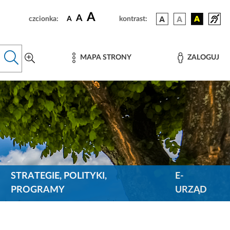
A
A
czcionka:
A
kontrast:
MAPA STRONY
ZALOGUJ
STRATEGIE, POLITYKI,
E-
PROGRAMY
URZĄD