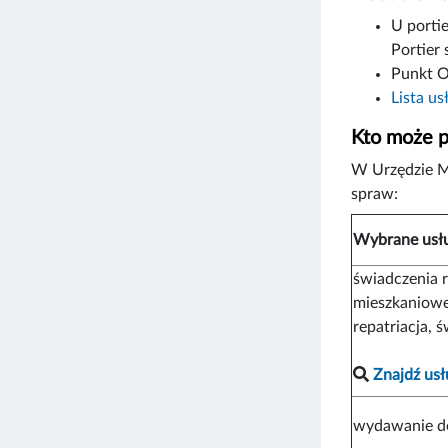
U portie
Portier 
Punkt O
Lista us
Kto może p
W Urzędzie M
spraw:
Wybrane usł
świadczenia 
mieszkaniowe
repatriacja, 
Znajdź usł
wydawanie d