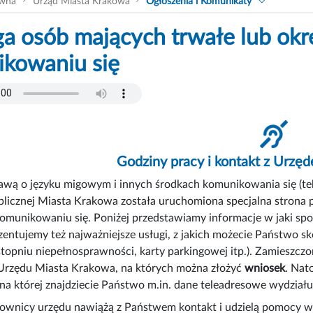
ówna
Urząd Miasta Krakowa
Ogłoszenia i Komunikaty
a osób mających trwałe lub okr
kowaniu się
Godziny pracy i kontakt z Urz
awą o języku migowym i innych środkach komunikowania się (tekst
blicznej Miasta Krakowa została uruchomiona specjalna strona
omunikowaniu się. Poniżej przedstawiamy informacje w jaki sp
entujemy też najważniejsze usługi, z jakich możecie Państwo sk
stopniu niepełnosprawności, karty parkingowej itp.). Zamieszczo
rzędu Miasta Krakowa, na których można złożyć
wniosek
. Nat
a której znajdziecie Państwo m.in. dane teleadresowe wydziału
wnicy urzędu nawiążą z Państwem kontakt i udzielą pomocy w r