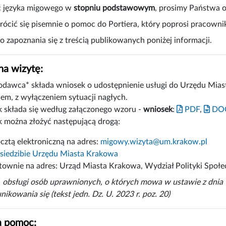
ć języka migowego w
stopniu podstawowym
, prosimy Państwa 
ócić się pisemnie o pomoc do Portiera, który poprosi pracown
 zapoznania się z treścią publikowanych poniżej informacji.
a wizytę:
dawca* składa wniosek o udostępnienie usługi do Urzędu Miast
iem, z wyłączeniem sytuacji nagłych.
 składa się według załączonego wzoru -
wniosek
:
PDF
,
DO
 można złożyć następującą drogą:
cztą elektroniczną na adres:
migowy.wizyta@um.krakow.pl
siedzibie Urzędu Miasta Krakowa
stownie na adres: Urząd Miasta Krakowa, Wydział Polityki Społe
 obsługi osób uprawnionych, o których mowa w ustawie z dnia 1
ikowania się (tekst jedn. Dz. U. 2023 r. poz. 20)
 pomoc: