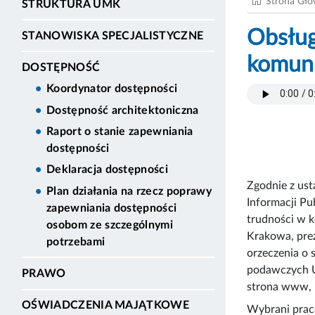
Strona Gł
STRUKTURA UMK
Obsług
STANOWISKA SPECJALISTYCZNE
komuni
DOSTĘPNOŚĆ
Koordynator dostępności
Dostępność architektoniczna
Raport o stanie zapewniania
dostępności
Deklaracja dostępności
Zgodnie z ust
Plan działania na rzecz poprawy
Informacji Pu
zapewniania dostępności
trudności w k
osobom ze szczególnymi
Krakowa, prez
potrzebami
orzeczenia o 
podawczych U
PRAWO
strona www, n
OŚWIADCZENIA MAJĄTKOWE
Wybrani praco