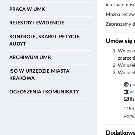
ich znajomoś
PRACA W UMK
Można też zwr
REJESTRY I EWIDENCJE
Zapraszamy do
KONTROLE, SKARGI, PETYCJE,
Umów się n
AUDYT
Wniosko
ARCHIWUM UMK
zdarzen
Wniosek
ISO W URZĘDZIE MIASTA
Wniosek
KRAKOWA
po
w 
OGŁOSZENIA I KOMUNIKATY
li
*
Dot.
komun
Dodatkowa