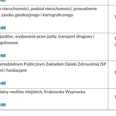
a nieruchomości, podział nieruchomości, prowadzenie
zasobu geodezyjnego i kartograficznego
ugę
ojazdów, wydawanie praw jazdy, transport drogowy i
regulowana
ugę
amodzielnym Publicznym Zakładem Opieki Zdrowotnej (SP
mi i fundacjami
ugę
ialny mediów miejskich, Krakowska Wyprawka
ugę