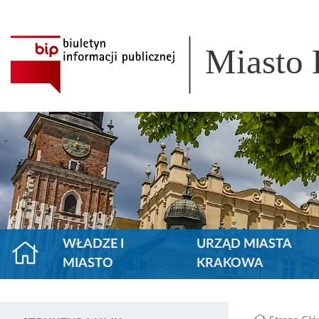
Miasto
WŁADZE I
URZĄD MIASTA
MIASTO
KRAKOWA