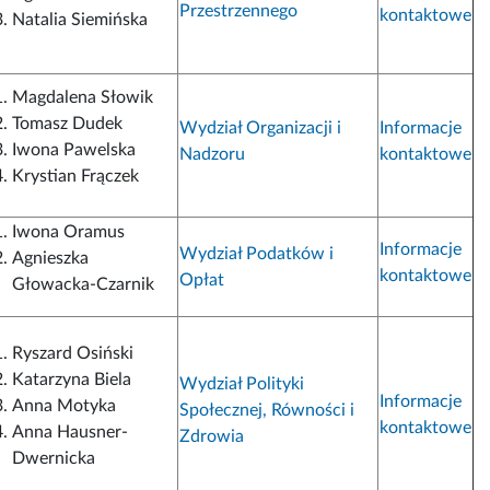
Przestrzennego
kontaktowe
Natalia Siemińska
Magdalena Słowik
Tomasz Dudek
Wydział Organizacji i
Informacje
Iwona Pawelska
Nadzoru
kontaktowe
Krystian Frączek
Iwona Oramus
Informacje
Wydział Podatków i
Agnieszka
kontaktowe
Opłat
Głowacka-Czarnik
Ryszard Osiński
Katarzyna Biela
Wydział Polityki
Informacje
Anna Motyka
Społecznej, Równości i
kontaktowe
Anna Hausner-
Zdrowia
Dwernicka