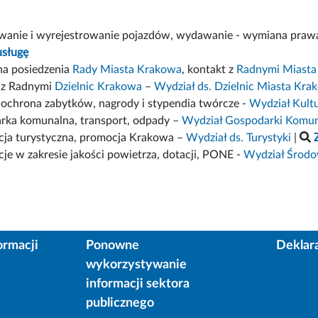
owanie i wyrejestrowanie pojazdów, wydawanie - wymiana praw
usługę
na posiedzenia
Rady Miasta Krakowa
, kontakt z
Radnymi Miasta
 z Radnymi
Dzielnic Krakowa
–
Wydział ds. Dzielnic Miasta Kra
, ochrona zabytków, nagrody i stypendia twórcze -
Wydział Kult
rka komunalna, transport, odpady –
Wydział Gospodarki Komunal
cja turystyczna, promocja Krakowa –
Wydział ds. Turystyki
|
cje w zakresie jakości powietrza, dotacji, PONE -
Wydział Środow
ormacji
Ponowne
Deklar
wykorzystywanie
informacji sektora
publicznego