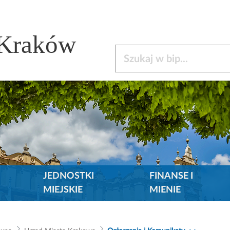
 Kraków
Szukaj w bip
JEDNOSTKI
FINANSE I
MIEJSKIE
MIENIE