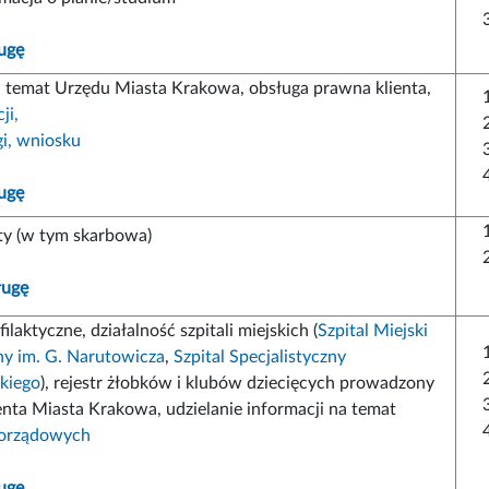
ugę
a temat Urzędu Miasta Krakowa, obsługa prawna klienta,
ji,
gi, wniosku
ugę
aty (w tym skarbowa)
ługę
laktyczne, działalność szpitali miejskich (
Szpital Miejski
ny im. G. Narutowicza
,
Szpital Specjalistyczny
skiego
), rejestr żłobków i klubów dziecięcych prowadzony
nta Miasta Krakowa, udzielanie informacji na temat
orządowych
ugę