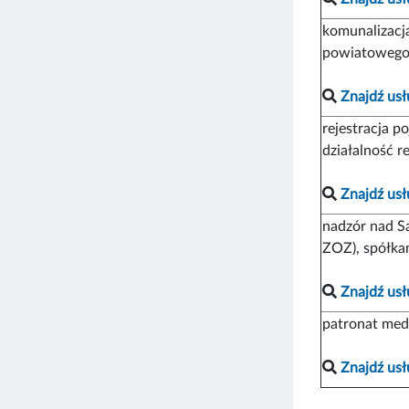
komunalizacj
powiatowego 
Znajdź usł
rejestracja p
działalność 
Znajdź usł
nadzór nad S
ZOZ), spółka
Znajdź usł
patronat med
Znajdź usł