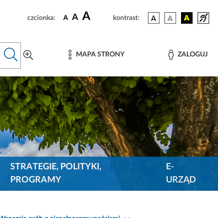
A
A
czcionka:
A
kontrast:
MAPA STRONY
ZALOGUJ
STRATEGIE, POLITYKI,
E-
PROGRAMY
URZĄD