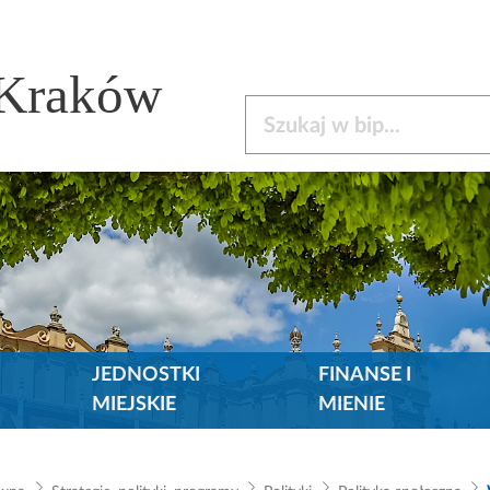
 Kraków
Szukaj w bip
JEDNOSTKI
FINANSE I
MIEJSKIE
MIENIE