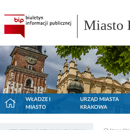
Miasto
WŁADZE I
URZĄD MIASTA
MIASTO
KRAKOWA