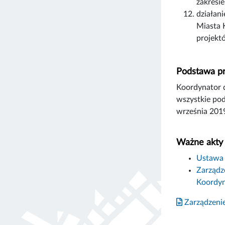
zakresi
działan
Miasta 
projekt
Podstawa p
Koordynator 
wszystkie pod
września 201
Ważne akty
Ustawa 
Zarządz
Koordyn
Zarządzenie