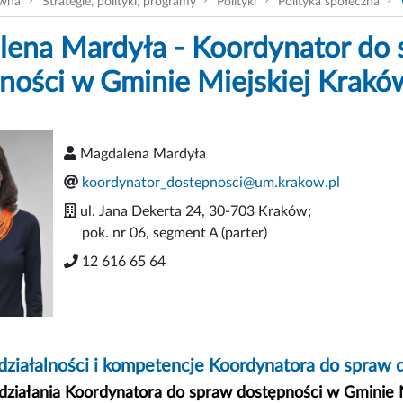
ówna
Strategie, polityki, programy
Polityki
Polityka społeczna
ena Mardyła - Koordynator do 
ności w Gminie Miejskiej Krakó
Magdalena Mardyła
koordynator_dostepnosci@um.krakow.pl
ul. Jana Dekerta 24, 30-703 Kraków;
pok. nr 06, segment A (parter)
12 616 65 64
działalności i kompetencje Koordynatora do spraw
działania Koordynatora do spraw dostępności w Gminie M