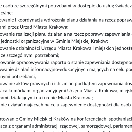
e osób ze szczególnymi potrzebami w dostępie do usług świadcz
acyjne;
owanie i koordynacja wdrożenia planu działania na rzecz popr
ami przez Urząd Miasta Krakowa;
owanie realizacji planu działania na rzecz poprawy zapewniani
e jednostki organizacyjne w Gminie Miejskiej Kraków;
owanie działalności Urzędu Miasta Krakowa i miejskich jednost
ze szczególnymi potrzebami;
owanie opracowywania raportu o stanie zapewniania dostępnoś
wanie działań informacyjno-edukacyjnych mających na celu pod
lnymi potrzebami;
owanie aktów prawnych i ich zmian pod kątem zapewniania dos
aca komórkami organizacyjnymi Urzędu Miasta Krakowa, miejski
kami działającymi na terenie Miasta Krakowa;
anie działań mających na celu zapewnienie dostępności dla osób
;
ntowanie Gminy Miejskiej Kraków na konferencjach, spotkaniach,
aca z organami administracji rządowej, samorządowej, parlame