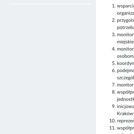
wsparci
organiz
przygot
potrzeb
monitor
miejski
monitor
osobom 
koordyn
podejmo
szczegó
monitor
współpr
jednost
inicjow
Kraków
repreze
współpr