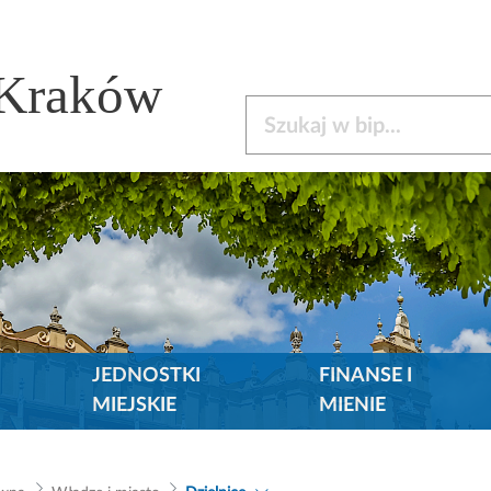
 Kraków
Szukaj w bip
JEDNOSTKI
FINANSE I
MIEJSKIE
MIENIE