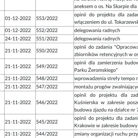
aneksem o os. Na Skarpie dla
opinii do projektu dla zad
01-12-2022
553/2022
włączeniem do ul. Tokarzews
01-12-2022
552/2022
delegowania radnych
24-11-2022
551/2022
delegowania radnych
opinii do zadania "Opracow
21-11-2022
550/2022
zbiorników retencyjnych w o
opinii dla zamierzenia bud
21-11-2022
549/2022
Parku Żeromskiego"
21-11-2022
548/2022
wprowadzenia strefy tempo na
21-11-2022
547/2022
montażu progów zwalniających
opinii do projektu dla za
21-11-2022
546/2022
Kuśnierska w zakresie posz
budowa zjazdu na działce nr
opinii do projektu dla zad
21-11-2022
545/2022
Krakowie w zakresie budowy
21-11-2022
544/2022
zmiany organizacji ruchu przy