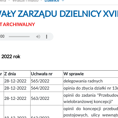
ówna
Władze i miasto
Dzielnice
ŁY ZARZĄDU DZIELNICY XVII
 ARCHIWALNY
- 2022 rok
r
Z dnia
Uchwała nr
W sprawie
28-12-2022
565/2022
delegowania radnych
28-12-2022
564/2022
opinia do zbycia działki nr 13
opinii do zadania "Przebudo
28-12-2022
563/2022
wielobranżowej koncepcji"
opinii do koncepcji przeb
postojowych, ulicy wewnąt