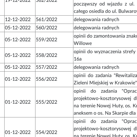
19-12-2022
562/2022
począwszy od wjazdu z ul. 
całego osiedla do ul. Bulwa
12-12-2022
561/2022
delegowania radnych
05-12-2022
560/2022
delegowania radnych
opinii do zamontowania znaku
05-12-2022
559/2022
Willowe
opinii do wyznaczenia strefy
05-12-2022
558/2022
16a
05-12-2022
557/2022
delegowania radnych
opinii do zadania "Rewitali
01-12-2022
556/2022
Zieleni Miejskiej w Krakowie"
opinii do zadania "Opra
projektowo-kosztorysowej 
01-12-2022
555/2022
na terenie Nowej Huty, os. 
aneksem o os. Na Skarpie dla
opinii do zadania "Opra
projektowo-kosztorysowej 
01-12-2022
554/2022
na terenie Nowej Huty, os. 