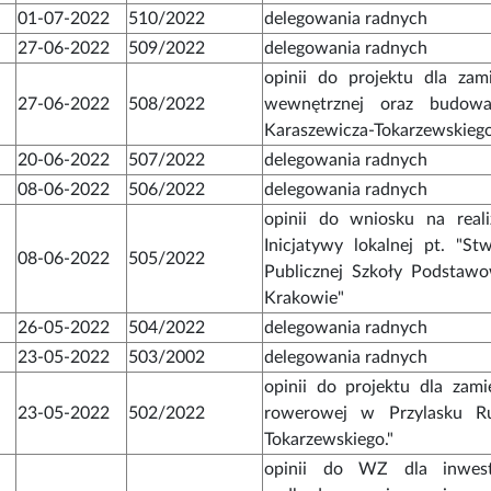
01-07-2022
510/2022
delegowania radnych
27-06-2022
509/2022
delegowania radnych
opinii do projektu dla za
27-06-2022
508/2022
wewnętrznej oraz budowa
Karaszewicza-Tokarzewskieg
20-06-2022
507/2022
delegowania radnych
08-06-2022
506/2022
delegowania radnych
opinii do wniosku na real
Inicjatywy lokalnej pt. "S
08-06-2022
505/2022
Publicznej Szkoły Podstawo
Krakowie"
26-05-2022
504/2022
delegowania radnych
23-05-2022
503/2002
delegowania radnych
opinii do projektu dla zam
23-05-2022
502/2022
rowerowej w Przylasku Ru
Tokarzewskiego."
opinii do WZ dla inwest