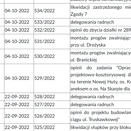
likwidacji zastrzeżonego m
04-10-2022
534/2022
Zgody 7
04-10-2022
533/2022
delegowania radnych
04-10-2022
532/2022
opinii do zbycia działki nr 2
montażu progów zwalniając
04-10-2022
531/2022
przy ul. Drożyska
montażu progów zwalniający
04-10-2022
530/2022
ul. Branickiej
opinii do zadania "Opra
projektowo-kosztorysowej 
04-10-2022
529/2022
na terenie Nowej Huty, os. 
aneksem o os. Na Skarpie dla
22-09-2022
528/2022
delegowania radnych
22-09-2022
527/2022
delegowania radnych
opinii do projektu budowla
22-09-2022
526/2022
ciągu ul. Truskawkowej"
22-09-2022
525/2022
likwidacji słupków przy blok