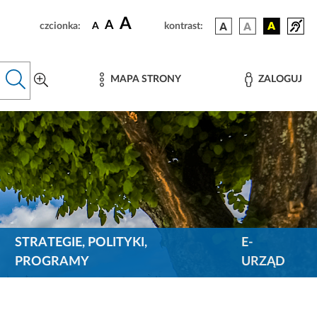
A
A
czcionka:
A
kontrast:
MAPA STRONY
ZALOGUJ
STRATEGIE, POLITYKI,
E-
PROGRAMY
URZĄD