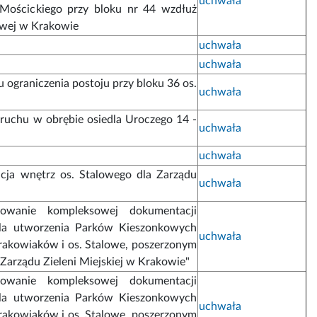
uchwała
Mościckiego przy bloku nr 44 wzdłuż
rowej w Krakowie
uchwała
uchwała
 ograniczenia postoju przy bloku 36 os.
uchwała
 ruchu w obrębie osiedla Uroczego 14 -
uchwała
uchwała
zacja wnętrz os. Stalowego dla Zarządu
uchwała
cowanie kompleksowej dokumentacji
dla utworzenia Parków Kieszonkowych
uchwała
Krakowiaków i os. Stalowe, poszerzonym
 Zarządu Zieleni Miejskiej w Krakowie"
cowanie kompleksowej dokumentacji
dla utworzenia Parków Kieszonkowych
uchwała
Krakowiaków i os. Stalowe, poszerzonym