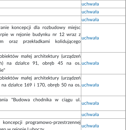
uchwała
uchwała
uchwała
anie koncepcji dla rozbudowy miejsc
rpie w rejonie budynku nr 12 wraz z
uchwała
em oraz przekładkami kolidującego
obiektów małej architektury (urządzeń
h) na działce 91, obręb 45 na os.
uchwała
ie"
obiektów małej architektury (urządzeń
na działce 169 i 170, obręb 50 na os.
uchwała
dania "Budowa chodnika w ciągu ul.
uchwała
uchwała
 koncepcji programowo-przestrzennej
uchwała
go w rejonie Luboczy