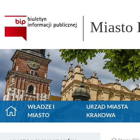
Miasto
WŁADZE I
URZĄD MIASTA
MIASTO
KRAKOWA