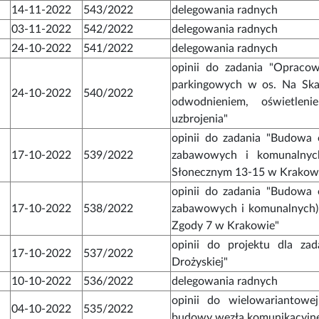
14-11-2022
543/2022
delegowania radnych
03-11-2022
542/2022
delegowania radnych
24-10-2022
541/2022
delegowania radnych
opinii do zadania "Opracow
parkingowych w os. Na Ska
24-10-2022
540/2022
odwodnieniem, oświetleni
uzbrojenia"
opinii do zadania "Budowa 
17-10-2022
539/2022
zabawowych i komunalnyc
Słonecznym 13-15 w Krakow
opinii do zadania "Budowa 
17-10-2022
538/2022
zabawowych i komunalnych) 
Zgody 7 w Krakowie"
opinii do projektu dla za
17-10-2022
537/2022
Drożyskiej"
10-10-2022
536/2022
delegowania radnych
opinii do wielowariantowej
04-10-2022
535/2022
budowy węzła komunikacyjne