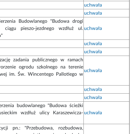
uchwała
uchwała
mierzenia Budowlanego "Budowa drogi
 ciągu pieszo-jezdnego wzdłuż ul.
uchwała
o"
uchwała
uchwała
izację zadania publicznego w ramach
tworzenie ogrodu szkolnego na terenie
uchwała
wej im. Św. Wincentego Pallotiego w
uchwała
uchwała
ierzenia budowlanego "Budowa ścieżki
sieckim wzdłuż ulicy Karaszewicza-
uchwała
ycji pn.: "Przebudowa, rozbudowa,