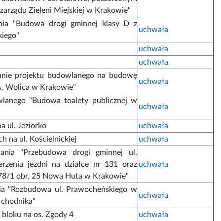
 zarządu Zieleni Miejskiej w Krakowie"
ania "Budowa drogi gminnej klasy D z
uchwała
kiego"
uchwała
uchwała
anie projektu budowlanego na budowę
uchwała
s. Wolica w Krakowie"
owlanego "Budowa toalety publicznej w
uchwała
 ul. Jeziorko
uchwała
 na ul. Kościelnickiej
uchwała
dania "Przebudowa drogi gminnej ul.
erzenia jezdni na działce nr 131 oraz
uchwała
 78/1 obr. 25 Nowa Huta w Krakowie"
ania "Rozbudowa ul. Prawocheńskiego w
uchwała
 chodnika"
 bloku na os. Zgody 4
uchwała