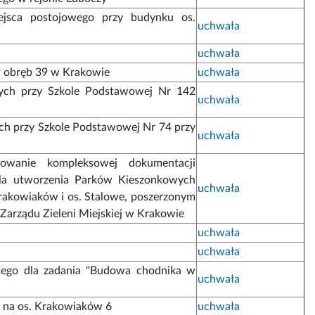
iejsca postojowego przy budynku os.
uchwała
uchwała
89 obręb 39 w Krakowie
uchwała
ych przy Szkole Podstawowej Nr 142
uchwała
ch przy Szkole Podstawowej Nr 74 przy
uchwała
cowanie kompleksowej dokumentacji
dla utworzenia Parków Kieszonkowych
uchwała
Krakowiaków i os. Stalowe, poszerzonym
 Zarządu Zieleni Miejskiej w Krakowie
uchwała
uchwała
nego dla zadania "Budowa chodnika w
uchwała
u na os. Krakowiaków 6
uchwała