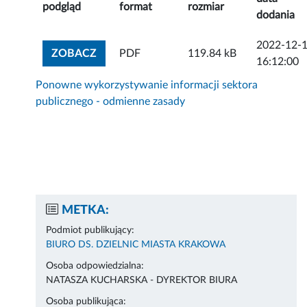
podgląd
format
rozmiar
dodania
2022-12-
ZOBACZ ZAŁĄCZNIK
ZOBACZ
PDF
119.84 kB
16:12:00
Ponowne wykorzystywanie informacji sektora
publicznego - odmienne zasady
METKA:
Podmiot publikujący:
BIURO DS. DZIELNIC MIASTA KRAKOWA
Osoba odpowiedzialna:
NATASZA KUCHARSKA - DYREKTOR BIURA
Osoba publikująca: