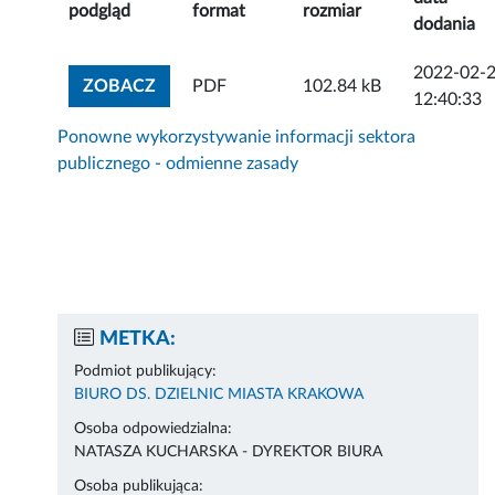
podgląd
format
rozmiar
dodania
2022-02-
ZOBACZ ZAŁĄCZNIK
ZOBACZ
PDF
102.84 kB
12:40:33
Ponowne wykorzystywanie informacji sektora
publicznego - odmienne zasady
METKA:
Podmiot publikujący:
BIURO DS. DZIELNIC MIASTA KRAKOWA
Osoba odpowiedzialna:
NATASZA KUCHARSKA - DYREKTOR BIURA
Osoba publikująca: