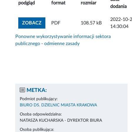
podgląd
format
rozmiar
dodania
2022-10-
ZOBACZ ZAŁĄCZNIK
ZOBACZ
PDF
108.57 kB
14:30:04
Ponowne wykorzystywanie informacji sektora
publicznego - odmienne zasady
METKA:
Podmiot publikujący:
BIURO DS. DZIELNIC MIASTA KRAKOWA
Osoba odpowiedzialna:
NATASZA KUCHARSKA - DYREKTOR BIURA
Osoba publikująca: