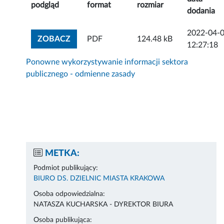
podgląd
format
rozmiar
dodania
2022-04-
ZOBACZ ZAŁĄCZNIK
ZOBACZ
PDF
124.48 kB
12:27:18
Ponowne wykorzystywanie informacji sektora
publicznego - odmienne zasady
METKA:
Podmiot publikujący:
BIURO DS. DZIELNIC MIASTA KRAKOWA
Osoba odpowiedzialna:
NATASZA KUCHARSKA - DYREKTOR BIURA
Osoba publikująca: