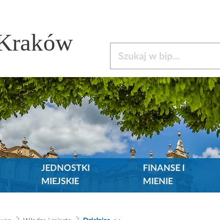
 Kraków
Szukaj w bip
JEDNOSTKI
FINANSE I
MIEJSKIE
MIENIE