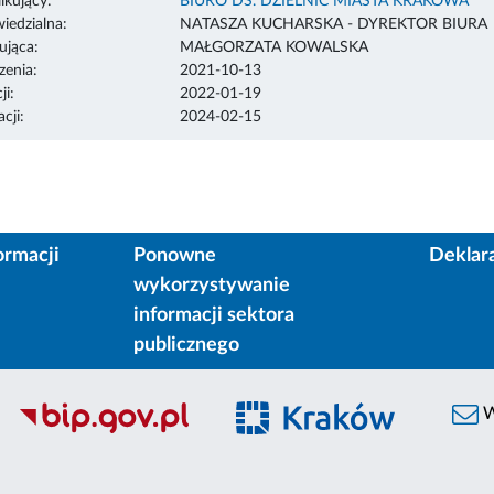
ikujący:
BIURO DS. DZIELNIC MIASTA KRAKOWA
edzialna:
NATASZA KUCHARSKA - DYREKTOR BIURA
ująca:
MAŁGORZATA KOWALSKA
enia:
2021-10-13
ji:
2022-01-19
cji:
2024-02-15
ormacji
Ponowne
Deklar
wykorzystywanie
informacji sektora
publicznego
W