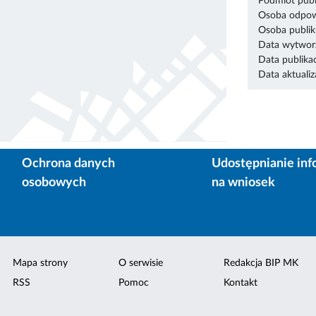
Podmiot publ
Osoba odpowi
Osoba publik
Data wytworz
Data publikac
Data aktualiza
Ochrona danych
Udostępnianie inf
osobowych
na wniosek
Mapa strony
O serwisie
Redakcja BIP MK
RSS
Pomoc
Kontakt