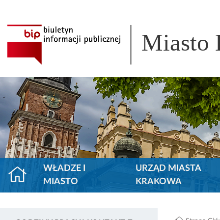
Miasto
WŁADZE I
URZĄD MIASTA
MIASTO
KRAKOWA