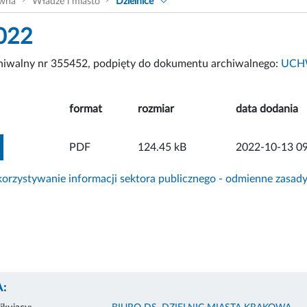
ówna
Władze i miasto
Dzielnice
022
chiwalny nr 355452, podpięty do dokumentu archiwalnego:
UCHW
format
rozmiar
data dodania
ZOBACZ ZAŁĄCZNIK
PDF
124.45 kB
2022-10-13 09
rzystywanie informacji sektora publicznego - odmienne zasad
: