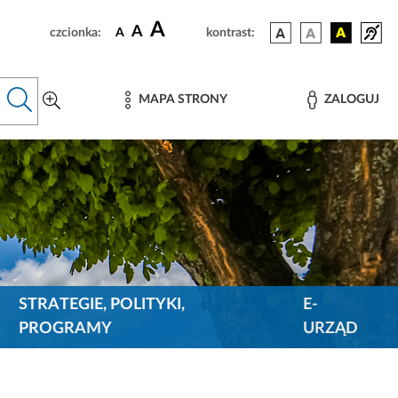
A
A
czcionka:
A
kontrast:
MAPA STRONY
ZALOGUJ
STRATEGIE, POLITYKI,
E-
PROGRAMY
URZĄD