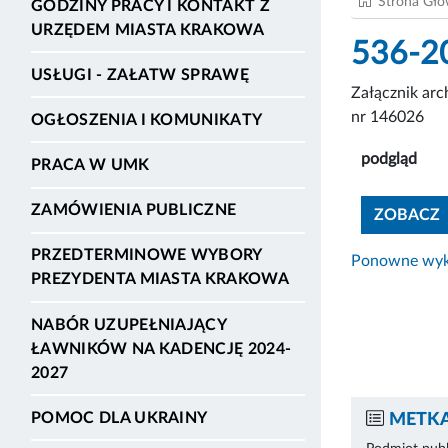
Strona Gł
GODZINY PRACY I KONTAKT Z
URZĘDEM MIASTA KRAKOWA
536-2
USŁUGI - ZAŁATW SPRAWĘ
Załącznik ar
nr 146026
OGŁOSZENIA I KOMUNIKATY
podgląd
PRACA W UMK
ZAMÓWIENIA PUBLICZNE
ZOBACZ
PRZEDTERMINOWE WYBORY
Ponowne wyko
PREZYDENTA MIASTA KRAKOWA
NABÓR UZUPEŁNIAJĄCY
ŁAWNIKÓW NA KADENCJĘ 2024-
2027
POMOC DLA UKRAINY
METKA