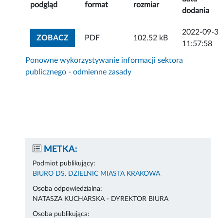
podgląd
format
rozmiar
dodania
2022-09-
ZOBACZ ZAŁĄCZNIK
ZOBACZ
PDF
102.52 kB
11:57:58
Ponowne wykorzystywanie informacji sektora
publicznego - odmienne zasady
METKA:
Podmiot publikujący:
BIURO DS. DZIELNIC MIASTA KRAKOWA
Osoba odpowiedzialna:
NATASZA KUCHARSKA - DYREKTOR BIURA
Osoba publikująca: