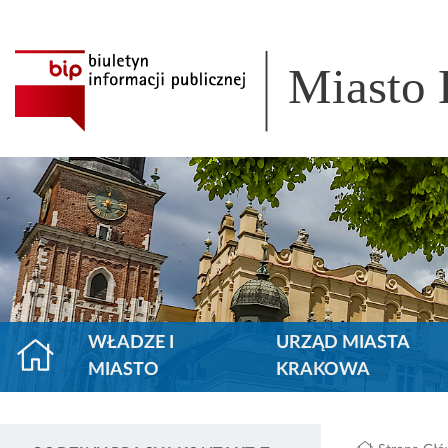
Miasto
WŁADZE I
URZĄD MIASTA
MIASTO
KRAKOWA