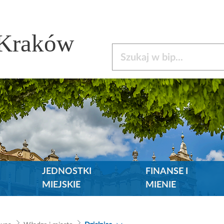
 Kraków
Szukaj w bip
JEDNOSTKI
FINANSE I
MIEJSKIE
MIENIE