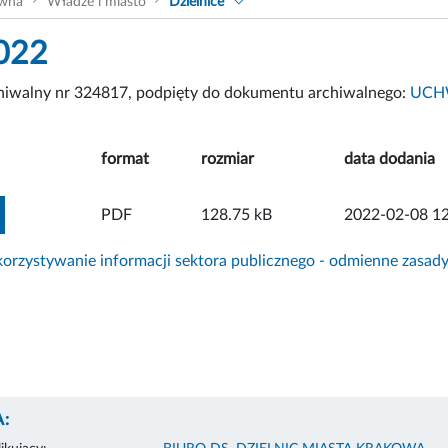
ówna
Władze i miasto
Dzielnice
022
chiwalny nr 324817, podpięty do dokumentu archiwalnego:
UCHW
format
rozmiar
data dodania
ZOBACZ ZAŁĄCZNIK
PDF
128.75 kB
2022-02-08 12
rzystywanie informacji sektora publicznego - odmienne zasad
: