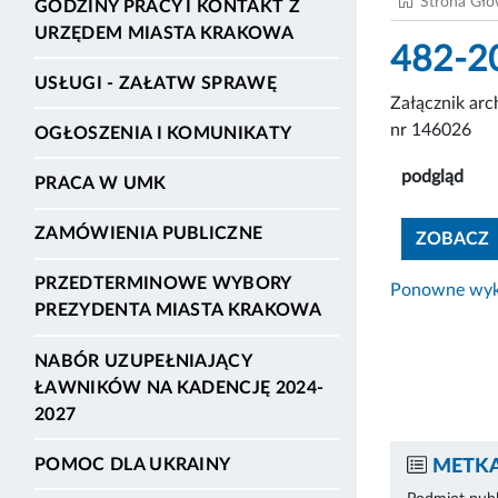
Strona Gł
GODZINY PRACY I KONTAKT Z
URZĘDEM MIASTA KRAKOWA
482-2
USŁUGI - ZAŁATW SPRAWĘ
Załącznik ar
nr 146026
OGŁOSZENIA I KOMUNIKATY
podgląd
PRACA W UMK
ZAMÓWIENIA PUBLICZNE
ZOBACZ
PRZEDTERMINOWE WYBORY
Ponowne wyko
PREZYDENTA MIASTA KRAKOWA
NABÓR UZUPEŁNIAJĄCY
ŁAWNIKÓW NA KADENCJĘ 2024-
2027
POMOC DLA UKRAINY
METKA