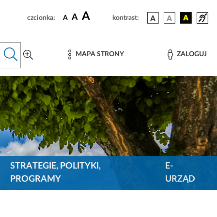
A
A
czcionka:
A
kontrast:
MAPA STRONY
ZALOGUJ
STRATEGIE, POLITYKI,
E-
PROGRAMY
URZĄD