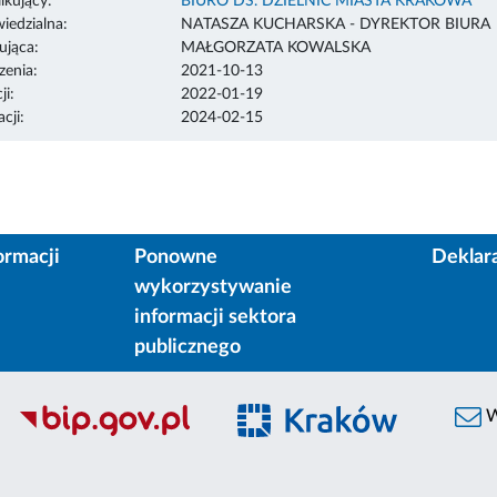
ikujący:
BIURO DS. DZIELNIC MIASTA KRAKOWA
edzialna:
NATASZA KUCHARSKA - DYREKTOR BIURA
ująca:
MAŁGORZATA KOWALSKA
enia:
2021-10-13
ji:
2022-01-19
cji:
2024-02-15
ormacji
Ponowne
Deklar
wykorzystywanie
informacji sektora
publicznego
W