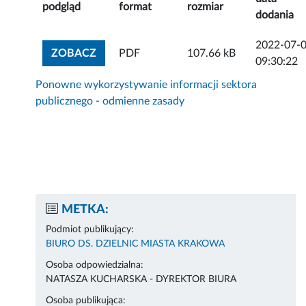
podgląd
format
rozmiar
dodania
2022-07-
ZOBACZ ZAŁĄCZNIK
ZOBACZ
PDF
107.66 kB
09:30:22
Ponowne wykorzystywanie informacji sektora
publicznego - odmienne zasady
METKA:
Podmiot publikujący:
BIURO DS. DZIELNIC MIASTA KRAKOWA
Osoba odpowiedzialna:
NATASZA KUCHARSKA - DYREKTOR BIURA
Osoba publikująca: