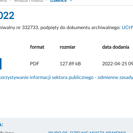
ówna
Władze i miasto
Dzielnice
022
chiwalny nr 332733, podpięty do dokumentu archiwalnego:
UCHW
format
rozmiar
data dodania
ZOBACZ ZAŁĄCZNIK
PDF
127.89 kB
2022-04-25 09
rzystywanie informacji sektora publicznego - odmienne zasad
: