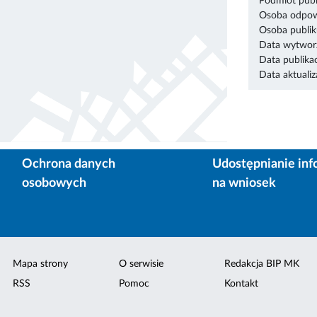
Podmiot publ
Osoba odpowi
Osoba publik
Data wytworz
Data publikac
Data aktualiza
Ochrona danych
Udostępnianie inf
osobowych
na wniosek
Mapa strony
O serwisie
Redakcja BIP MK
RSS
Pomoc
Kontakt