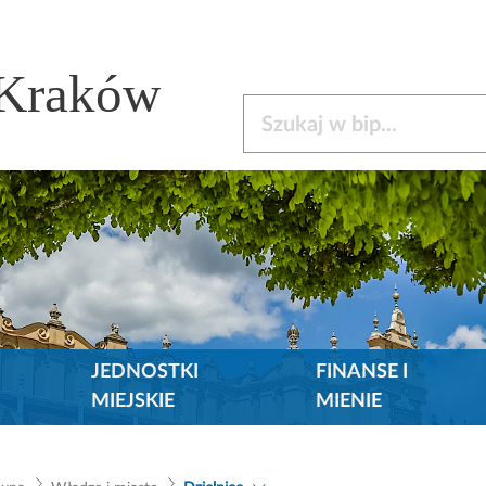
 Kraków
Szukaj w bip
JEDNOSTKI
FINANSE I
MIEJSKIE
MIENIE