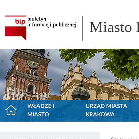
Miasto
WŁADZE I
URZĄD MIASTA
MIASTO
KRAKOWA