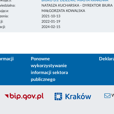
ikujący:
BIURO DS. DZIELNIC MIASTA KRAKOWA
edzialna:
NATASZA KUCHARSKA - DYREKTOR BIURA
ująca:
MAŁGORZATA KOWALSKA
enia:
2021-10-13
ji:
2022-01-19
cji:
2024-02-15
ormacji
Ponowne
Deklar
wykorzystywanie
informacji sektora
publicznego
W