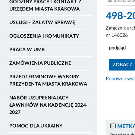
Strona Gł
GODZINY PRACY I KONTAKT Z
URZĘDEM MIASTA KRAKOWA
498-2
USŁUGI - ZAŁATW SPRAWĘ
Załącznik ar
nr 146026
OGŁOSZENIA I KOMUNIKATY
podgląd
PRACA W UMK
ZAMÓWIENIA PUBLICZNE
ZOBACZ
PRZEDTERMINOWE WYBORY
Ponowne wyko
PREZYDENTA MIASTA KRAKOWA
NABÓR UZUPEŁNIAJĄCY
ŁAWNIKÓW NA KADENCJĘ 2024-
2027
POMOC DLA UKRAINY
METKA