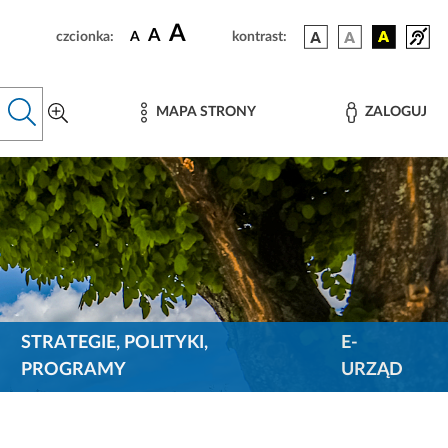
A
A
czcionka:
A
kontrast:
MAPA STRONY
ZALOGUJ
STRATEGIE, POLITYKI,
E-
PROGRAMY
URZĄD