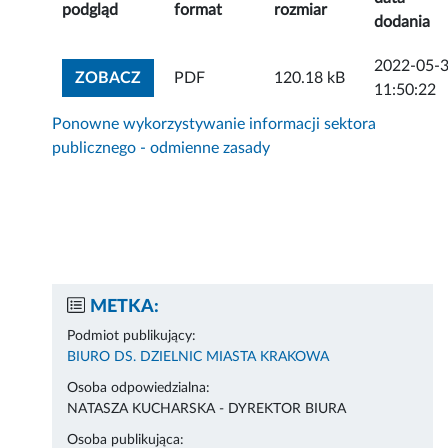
podgląd
format
rozmiar
dodania
2022-05-
ZOBACZ ZAŁĄCZNIK
ZOBACZ
PDF
120.18 kB
11:50:22
Ponowne wykorzystywanie informacji sektora
publicznego - odmienne zasady
METKA:
Podmiot publikujący:
BIURO DS. DZIELNIC MIASTA KRAKOWA
Osoba odpowiedzialna:
NATASZA KUCHARSKA - DYREKTOR BIURA
Osoba publikująca: