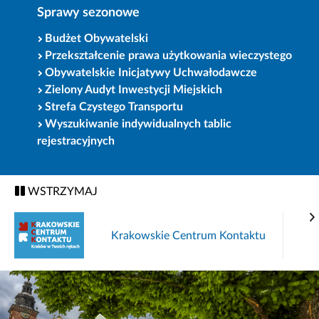
Sprawy sezonowe
Budżet Obywatelski
Przekształcenie prawa użytkowania wieczystego
Obywatelskie Inicjatywy Uchwałodawcze
Zielony Audyt Inwestycji Miejskich
Strefa Czystego Transportu
Wyszukiwanie indywidualnych tablic
rejestracyjnych
WSTRZYMAJ
Krakowskie Centrum Kontaktu