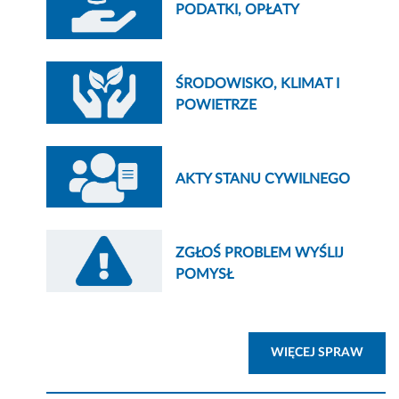
PODATKI, OPŁATY
ŚRODOWISKO, KLIMAT I
POWIETRZE
AKTY STANU CYWILNEGO
ZGŁOŚ PROBLEM WYŚLIJ
POMYSŁ
ZOBA
WIĘCEJ SPRAW