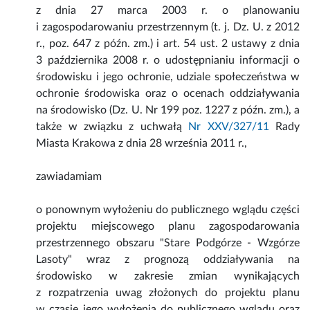
z dnia 27 marca 2003 r. o planowaniu
i zagospodarowaniu przestrzennym (t. j. Dz. U. z 2012
r., poz. 647 z późn. zm.) i art. 54 ust. 2 ustawy z dnia
3 października 2008 r. o udostępnianiu informacji o
środowisku i jego ochronie, udziale społeczeństwa w
ochronie środowiska oraz o ocenach oddziaływania
na środowisko (Dz. U. Nr 199 poz. 1227 z późn. zm.), a
także w związku z uchwałą
Nr XXV/327/11
Rady
Miasta Krakowa z dnia 28 września 2011 r.,
zawiadamiam
o ponownym wyłożeniu do publicznego wglądu części
projektu miejscowego planu zagospodarowania
przestrzennego obszaru "Stare Podgórze - Wzgórze
Lasoty" wraz z prognozą oddziaływania na
środowisko w zakresie zmian wynikających
z rozpatrzenia uwag złożonych do projektu planu
w czasie jego wyłożenia do publicznego wglądu oraz