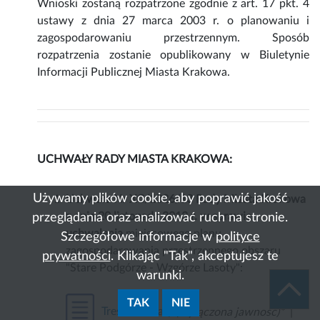
Wnioski zostaną rozpatrzone zgodnie z art. 17 pkt. 4
ustawy z dnia 27 marca 2003 r. o planowaniu i
zagospodarowaniu przestrzennym. Sposób
rozpatrzenia zostanie opublikowany w Biuletynie
Informacji Publicznej Miasta Krakowa.
UCHWAŁY RADY MIASTA KRAKOWA:
Używamy plików cookie, aby poprawić jakość
Uchwała Nr XC/1326/13 Rady Miasta Krakowa
z dnia 20 listopada 2013 r. w sprawie
przeglądania oraz analizować ruch na stronie.
uchwalenia
miejscowego planu
Szczegółowe informacje w
polityce
zagospodarowania przestrzennego obszaru
prywatności
. Klikając "Tak", akceptujesz te
"Stare Podgórze - Wzgórze Lasoty":
warunki.
TAK
NIE
Treść uchwały
(wyłączona jawność)*
|