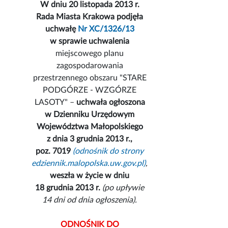
W dniu 20 listopada 2013 r.
Rada Miasta Krakowa podjęła
uchwałę
Nr XC/1326/13
w sprawie uchwalenia
miejscowego planu
zagospodarowania
przestrzennego obszaru "STARE
PODGÓRZE - WZGÓRZE
LASOTY" –
uchwała ogłoszona
w Dzienniku Urzędowym
Województwa Małopolskiego
z dnia 3 grudnia 2013 r.,
poz. 7019
(odnośnik do strony
edziennik.malopolska.uw.gov.pl)
,
weszła w życie w dniu
18 grudnia 2013 r.
(po upływie
14 dni od dnia ogłoszenia).
ODNOŚNIK DO