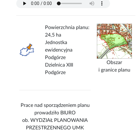
Powierzchnia planu:
24,5 ha
Jednostka
ewidencyjna
Podgórze
Obszar
Dzielnica XIII
i granice planu
Podgórze
Prace nad sporządzeniem planu
prowadziło BIURO
ob. WYDZIAŁ PLANOWANIA
PRZESTRZENNEGO UMK