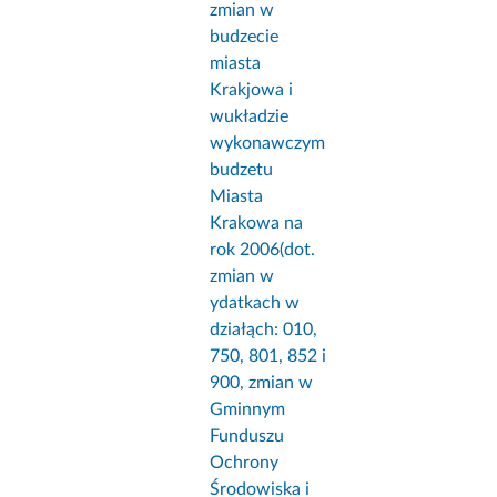
zmian w
budzecie
miasta
Krakjowa i
wukładzie
wykonawczym
budzetu
Miasta
Krakowa na
rok 2006(dot.
zmian w
ydatkach w
działąch: 010,
750, 801, 852 i
900, zmian w
Gminnym
Funduszu
Ochrony
Środowiska i