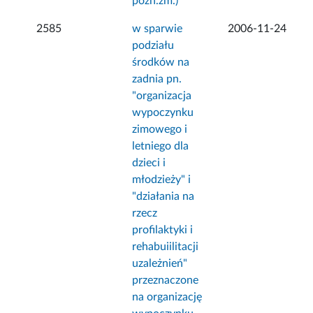
późn.zm.)
2585
w sparwie
2006-11-24
podziału
środków na
zadnia pn.
"organizacja
wypoczynku
zimowego i
letniego dla
dzieci i
młodzieży" i
"działania na
rzecz
profilaktyki i
rehabuiilitacji
uzależnień"
przeznaczone
na organizację