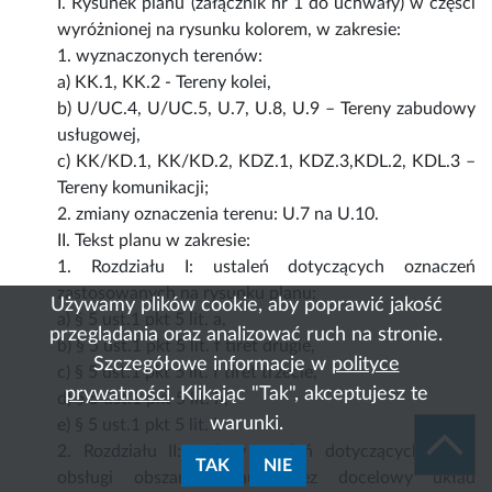
I. Rysunek planu (załącznik nr 1 do uchwały) w części
wyróżnionej na rysunku kolorem, w zakresie:
1. wyznaczonych terenów:
a) KK.1, KK.2 - Tereny kolei,
b) U/UC.4, U/UC.5, U.7, U.8, U.9 – Tereny zabudowy
usługowej,
c) KK/KD.1, KK/KD.2, KDZ.1, KDZ.3,KDL.2, KDL.3 –
Tereny komunikacji;
2. zmiany oznaczenia terenu: U.7 na U.10.
II. Tekst planu w zakresie:
1. Rozdziału I: ustaleń dotyczących oznaczeń
zastosowanych na rysunku planu:
Używamy plików cookie, aby poprawić jakość
a) § 5 ust.1 pkt 5 lit. a,
przeglądania oraz analizować ruch na stronie.
b) § 5 ust.1 pkt 5 lit. f tiret drugie,
Szczegółowe informacje w
polityce
c) § 5 ust.1 pkt 5 lit. f tiret trzecie,
prywatności
. Klikając "Tak", akceptujesz te
d) § 5 ust.1 pkt 5 lit. h,
warunki.
e) § 5 ust.1 pkt 5 lit. i.
2. Rozdziału II: zmiany ustaleń dotyczących zasad
TAK
NIE
obsługi obszaru planu przez docelowy układ