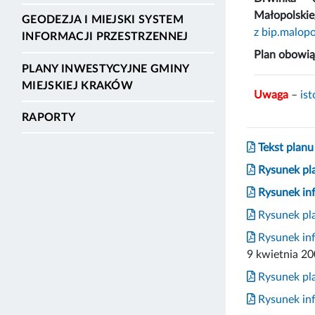
Małopolskieg
GEODEZJA I MIEJSKI SYSTEM
z bip.malopo
INFORMACJI PRZESTRZENNEJ
Plan obowią
PLANY INWESTYCYJNE GMINY
MIEJSKIEJ KRAKÓW
Uwaga
–
is
RAPORTY
Tekst planu
Rysunek pl
Rysunek inf
Rysunek pla
Rysunek inf
9 kwietnia 200
Rysunek pla
Rysunek inf