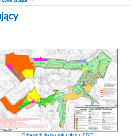
y obowiązujące
jący
Odnośnik do rysunku planu (PDF)