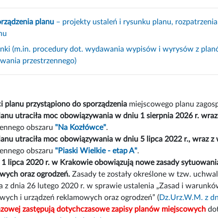
orządzenia planu
– projekty ustaleń i rysunku planu, rozpatrzeni
nu
inki (m.in. procedury dot. wydawania wypisów i wyrysów z pla
owania przestrzennego)
i planu przystąpiono do sporządzenia
miejscowego planu zagos
lanu utraciła moc obowiązywania w dniu 1 sierpnia 2026 r. wraz
zennego obszaru
"Na Kozłówce"
.
lanu utraciła moc obowiązywania w dniu 5 lipca 2022 r., wraz z
zennego obszaru
"Piaski Wielkie - etap A"
.
 1 lipca 2020 r. w Krakowie obowiązują nowe zasady sytuowania
wych oraz ogrodzeń.
Zasady te zostały określone w tzw. uchwal
 z dnia 26 lutego 2020 r. w sprawie ustalenia „Zasad i warunkó
wych i urządzeń reklamowych oraz ogrodzeń” (
Dz.Urz.W.M. z dn
azowej zastępują dotychczasowe zapisy planów miejscowych
dot