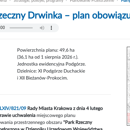
ówna
Strategie, polityki, programy
Planowanie Przestrzenne
Plan
zeczny Drwinka – plan obowiązu
Powierzchnia planu: 49,6 ha
(36,1 ha od 1 sierpnia 2026 r.).
Jednostka ewidencyjna Podgórze.
Dzielnice: XI Podgórze Duchackie
i XII Bieżanów-Prokocim.
LXIV/821/09
Rady Miasta Krakowa z dnia 4 lutego
prawie uchwalenia
miejscowego planu
wania przestrzennego obszaru
"Park Rzeczny
ogłoszona w Dzienniku Urzędowym Województwa