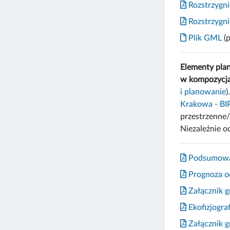
Rozstrzygni
Rozstrzygnię
Plik GML
(p
Elementy pla
w kompozycja
i planowanie
)
Krakowa - B
przestrzenne/
Niezależnie o
Podsumowani
Prognoza od
Załącznik g
Ekofizjograf
Załącznik gr