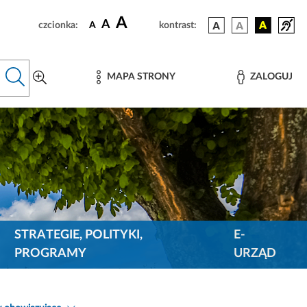
A
A
czcionka:
A
kontrast:
MAPA STRONY
ZALOGUJ
STRATEGIE, POLITYKI,
E-
PROGRAMY
URZĄD