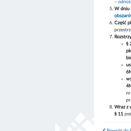
–
odnoś
W dniu 
obszaró
Część p
przestr
Rozstrz
§ 
pk
bi
us
6M
wy
4M
nr
pr
Wraz z 
§ 11
zmi
Powrót do l