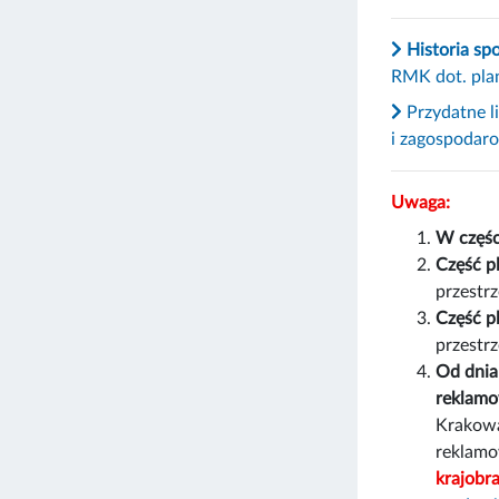
Historia sp
RMK dot. pla
Przydatne l
i zagospodar
Uwaga:
W częśc
Część p
przestr
Część p
przestr
Od dnia
reklamo
Krakowa
reklamo
krajobr