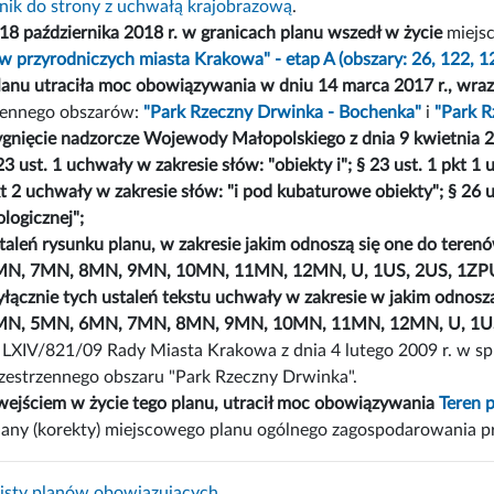
nik do strony z uchwałą krajobrazową
.
18 października 2018 r. w granicach planu wszedł w życie
miejs
w przyrodniczych miasta Krakowa" - etap A (obszary: 26, 122, 1
lanu utraciła moc obowiązywania w dniu 14 marca 2017 r., wraz
zennego obszarów:
"Park Rzeczny Drwinka - Bochenka"
i
"Park 
ygnięcie nadzorcze Wojewody Małopolskiego z dnia 9 kwietnia 200
23 ust. 1 uchwały w zakresie słów: "obiekty i"; § 23 ust. 1 pkt 1 
t 2 uchwały w zakresie słów: "i pod kubaturowe obiekty"; § 26 
ologicznej";
taleń rysunku planu, w zakresie jakim odnoszą się one do t
N, 7MN, 8MN, 9MN, 10MN, 11MN, 12MN, U, 1US, 2US, 1ZPU
łącznie tych ustaleń tekstu uchwały w zakresie w jakim odno
N, 5MN, 6MN, 7MN, 8MN, 9MN, 10MN, 11MN, 12MN, U, 1US,
 LXIV/821/09 Rady Miasta Krakowa z dnia 4 lutego 2009 r. w 
zestrzennego obszaru "Park Rzeczny Drwinka".
wejściem w życie tego planu, utracił moc obowiązywania
Teren 
any (korekty) miejscowego planu ogólnego zagospodarowania p
isty planów obowiązujących