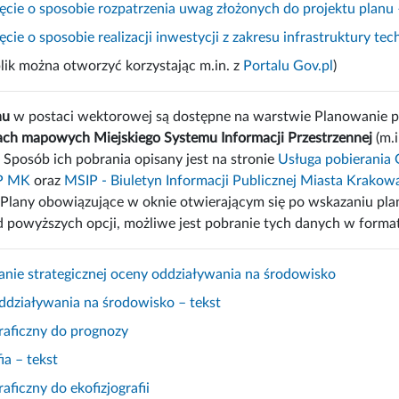
ęcie o sposobie rozpatrzenia uwag złożonych do projektu planu 
cie o sposobie realizacji inwestycji z zakresu infrastruktury te
lik można otworzyć korzystając m.in. z
Portalu Gov.pl
)
nu
w postaci wektorowej są dostępne na warstwie Planowanie 
ch mapowych Miejskiego Systemu Informacji Przestrzennej
(m.
. Sposób ich pobrania opisany jest na stronie
Usługa pobierania 
IP MK
oraz
MSIP - Biuletyn Informacji Publicznej Miasta Krakow
Plany obowiązujące w oknie otwierającym się po wskazaniu plan
d powyższych opcji, możliwe jest pobranie tych danych w format
e strategicznej oceny oddziaływania na środowisko
działywania na środowisko – tekst
raficzny do prognozy
ia – tekst
aficzny do ekofizjografii