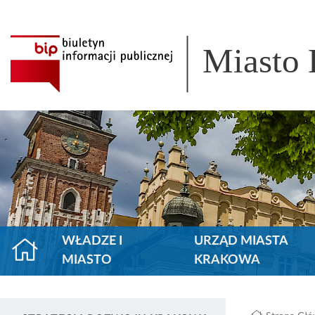
Miasto
WŁADZE I
URZĄD MIASTA
MIASTO
KRAKOWA