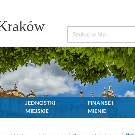
 Kraków
Szukaj w bip
JEDNOSTKI
FINANSE I
MIEJSKIE
MIENIE