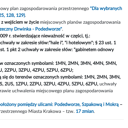
cowy plan zagospodarowania przestrzennego
"Dla wybranych
25, 128, 129)
.
 z wejściem w życie
miejscowych planów zagospodarowania
Rzeczny Drwinka - Podedworze"
.
9 r. stwierdzające nieważność w części, tj.:
uchwały w zakresie słów:"hale i", "i hotelowym"; § 23 ust. 1
ust. 1 pkt 2 uchwały w zakresie słów: "gabinetem odnowy
erenów oznaczonych symbolami: 1MN, 2MN, 3MN, 4MN, 5MN,
, 2ZPU, 3ZPU, 4ZPU, 5ZPU, 6ZPU;
szą się do terenów oznaczonych symbolami: 1MN, 2MN, 3MN,
 2US, 1ZPU, 2ZPU, 3ZPU, 4ZPU, 5ZPU, 6ZPU,
uchwały
sprawie uchwalenia miejscowego planu zagospodarowania
położony pomiędzy ulicami: Podedworze, Szpakową i Mokrą
–
rzestrzennego Miasta Krakowa – tzw.
17 zmian
.