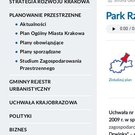
Strona Gł
STRATEGIA ROZWOJU KRAKOWA
Park R
PLANOWANIE PRZESTRZENNE
Aktualności
Plan Ogólny Miasta Krakowa
Plany obowiązujące
Plany sporządzane
Studium Zagospodarowania
Przestrzennego
Zlokalizuj plan
GMINNY REJESTR
URBANISTYCZNY
UCHWAŁA KRAJOBRAZOWA
Uchwała nr
POLITYKI
2009 r. w s
zagospodaro
BIZNES
Drwinka"
–