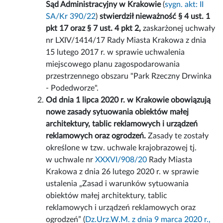
Sąd Administracyjny w Krakowie
(
sygn. akt: II
SA/Kr 390/22
)
stwierdził nieważność § 4 ust. 1
pkt 17 oraz § 7 ust. 4 pkt 2,
zaskarżonej uchwały
nr LXIV/1414/17 Rady Miasta Krakowa z dnia
15 lutego 2017 r. w sprawie uchwalenia
miejscowego planu zagospodarowania
przestrzennego obszaru "Park Rzeczny Drwinka
- Podedworze".
Od dnia 1 lipca 2020 r. w Krakowie obowiązują
nowe zasady sytuowania obiektów małej
architektury, tablic reklamowych i urządzeń
reklamowych oraz ogrodzeń.
Zasady te zostały
określone w tzw. uchwale krajobrazowej tj.
w uchwale nr
XXXVI/908/20
Rady Miasta
Krakowa z dnia 26 lutego 2020 r. w sprawie
ustalenia „Zasad i warunków sytuowania
obiektów małej architektury, tablic
reklamowych i urządzeń reklamowych oraz
ogrodzeń” (
Dz.Urz.W.M. z dnia 9 marca 2020 r.,