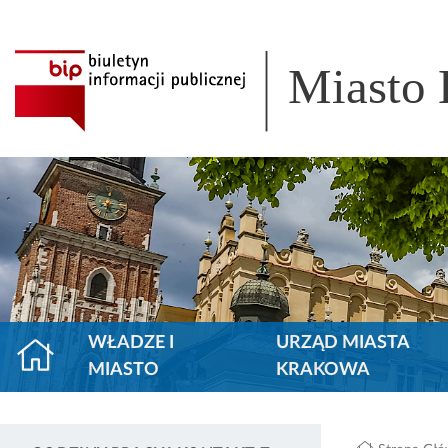
Miasto
WŁADZE I
URZĄD MIASTA
MIASTO
KRAKOWA