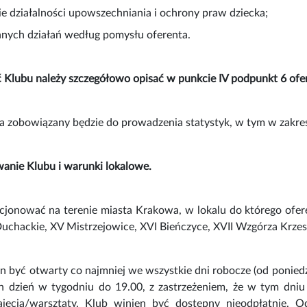
e działalności upowszechniania i ochrony praw dziecka;
 innych działań według pomysłu oferenta.
 Klubu należy szczegółowo opisać w punkcie IV podpunkt 6 ofer
a zobowiązany będzie do prowadzenia statystyk, w tym w zakresi
wanie Klubu i warunki lokalowe.
jonować na terenie miasta Krakowa, w lokalu do którego oferen
uchackie, XV Mistrzejowice, XVI Bieńczyce, XVII Wzgórza Krzes
 być otwarty co najmniej we wszystkie dni robocze (od poniedz
en dzień w tygodniu do 19.00, z zastrzeżeniem, że w tym dniu 
jęcia/warsztaty. Klub winien być dostępny nieodpłatnie. 