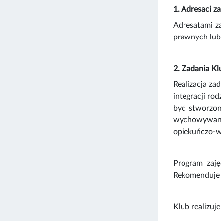
1. Adresaci z
Adresatami za
prawnych lub 
2. Zadania Kl
Realizacja za
integracji ro
być stworzon
wychowywanie
opiekuńczo-wy
Program zaję
Rekomenduje s
Klub realizuj