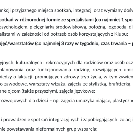
funkcji przyjaznego miejsca spotkań, integracji oraz wymiany do
spotkań w różnorodnej formie ze specjalistami (co najmniej 1 s
 psychologiem, pielęgniarką środowiskową, położną, logopedą,
jalistami w zależności od potrzeb osób korzystających z Klubu;
zajęć/warsztatów (co najmniej 3 razy w tygodniu, czas trwania 
cyjnych, kulturalnych i rekreacyjnych dla rodziców oraz osób
 planowania oraz funkcjonowania rodziny, rozwijających umi
iedzy o laktacji, promujących zdrowy tryb życia, w tym żywien
 zawodowe, warsztaty wizażu, zajęcia ze stylistką, brafitterką, f
e ojcom (także przyszłym), zajęcia językowe;
rozwojowych dla dzieci – np. zajęcia umuzykalniające, plastycz
ę i prowadzenie spotkań integracyjnych i zapobiegających izolacji
nie powstawania nieformalnych grup wsparcia;