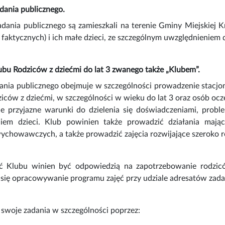
adania publicznego.
dania publicznego są zamieszkali na terenie Gminy Miejskiej 
faktycznych) i ich małe dzieci, ze szczególnym uwzględnieniem 
ubu Rodziców z dziećmi do lat 3 zwanego także „Klubem”.
dania publicznego obejmuje w szczególności prowadzenie stacjo
dziców z dziećmi, w szczególności w wieku do lat 3 oraz osób 
e przyjazne warunki do dzielenia się doświadczeniami, prob
m dzieci. Klub powinien także prowadzić działania mając
chowawczych, a także prowadzić zajęcia rozwijające szeroko ro
ć Klubu winien być odpowiedzią na zapotrzebowanie rodzicó
ię opracowywanie programu zajęć przy udziale adresatów zadan
e swoje zadania w szczególności poprzez: