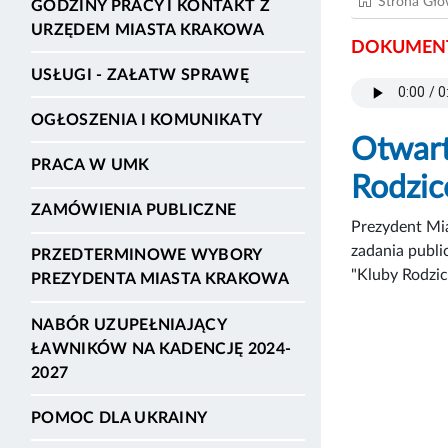
Strona Gł
GODZINY PRACY I KONTAKT Z
URZĘDEM MIASTA KRAKOWA
DOKUMENT
USŁUGI - ZAŁATW SPRAWĘ
OGŁOSZENIA I KOMUNIKATY
Otwart
PRACA W UMK
Rodzicó
ZAMÓWIENIA PUBLICZNE
Prezydent Mia
zadania publi
PRZEDTERMINOWE WYBORY
"Kluby Rodzic
PREZYDENTA MIASTA KRAKOWA
NABÓR UZUPEŁNIAJĄCY
ŁAWNIKÓW NA KADENCJĘ 2024-
2027
POMOC DLA UKRAINY