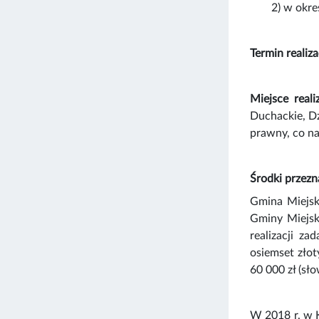
2) w okre
Termin realiza
Miejsce reali
Duchackie, Dz
prawny, co na
Środki przezn
Gmina Miejsk
Gminy Miejsk
realizacji z
osiemset zło
60 000 zł (sło
W 2018 r. w 