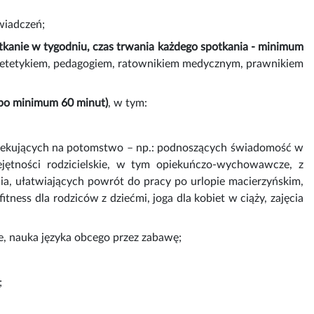
świadczeń;
potkanie w tygodniu, czas trwania każdego spotkania - minimum
 dietetykiem, pedagogiem, ratownikiem medycznym, prawnikiem
– po minimum 60 minut)
, w tym:
 oczekujących na potomstwo – np.: podnoszących świadomość w
ejętności rodzicielskie, w tym opiekuńczo-wychowawcze, z
ia, ułatwiających powrót do pracy po urlopie macierzyńskim,
itness dla rodziców z dziećmi, joga dla kobiet w ciąży, zajęcia
ne, nauka języka obcego przez zabawę;
;