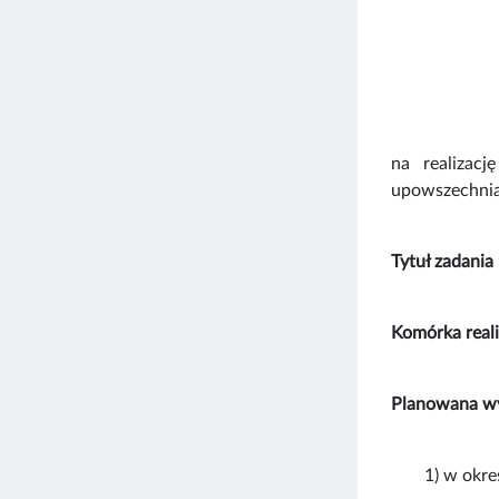
na realizacj
upowszechnian
Tytuł zadania
Komórka reali
Planowana wy
1) w okre