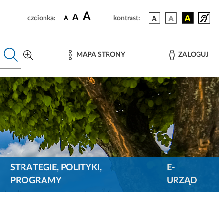
A
A
czcionka:
A
kontrast:
MAPA STRONY
ZALOGUJ
STRATEGIE, POLITYKI,
E-
PROGRAMY
URZĄD