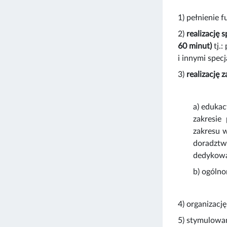
1) pełnienie 
2)
realizację 
60 minut)
tj.:
i innymi spec
3)
realizację 
a) eduka
zakresie
zakresu w
doradztwo
dedykowan
b) ogólno
4) organizacj
5) stymulowa