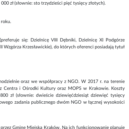
00 zł (słownie: sto trzydzieści pięć tysięcy złotych).
 roku.
referuje się: Dzielnicę VIII Dębniki, Dzielnicę XI Podgórze
II Wzgórza Krzesławickie), do których oferenci posiadają tytuł
odzielnie oraz we współpracy z NGO. W 2017 r. na terenie
z Centra i Ośrodki Kultury oraz MOPS w Krakowie. Koszty
00 zł (słownie: dwieście dziewięćdziesiąt dziewięć tysięcy
miotowego zadania publicznego dwóm NGO w łącznej wysokości
 przez Gminę Miejską Kraków. Na ich funkcjonowanie planuje