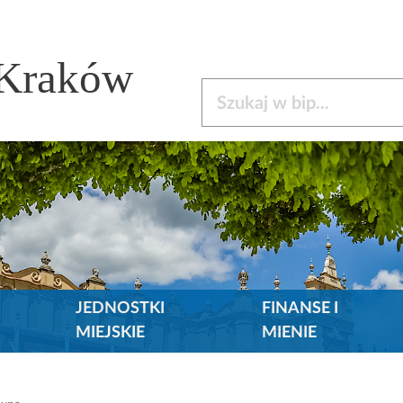
 Kraków
Szukaj w bip
JEDNOSTKI
FINANSE I
MIEJSKIE
MIENIE