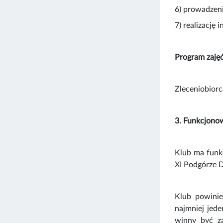
6) prowadzeni
7) realizację
Program zajęć
Zleceniobiorc
3. Funkcjono
Klub ma funkc
XI Podgórze D
Klub powinien
najmniej jed
winny być za