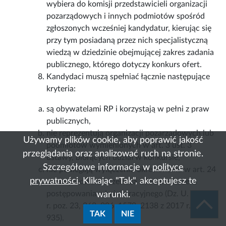
wybiera do komisji przedstawicieli organizacji
pozarządowych i innych podmiotów spośród
zgłoszonych wcześniej kandydatur, kierując się
przy tym posiadaną przez nich specjalistyczną
wiedzą w dziedzinie obejmującej zakres zadania
publicznego, którego dotyczy konkurs ofert.
Kandydaci muszą spełniać łącznie następujące
kryteria:
są obywatelami RP i korzystają w pełni z praw
publicznych,
nie reprezentują organizacji pozarządowych lub
Używamy plików cookie, aby poprawić jakość
podmiotów wymienionych w art. 3 ust. 3
przeglądania oraz analizować ruch na stronie.
ustawy, biorących udział w konkursie,
Szczegółowe informacje w
polityce
nie podlegają wyłączeniu określonemu w art. 24
prywatności
. Klikając "Tak", akceptujesz te
ustawy z dnia 14 czerwca 1960 r. – kodeks
postępowania administracyjnego (Dz. U. z 2016
warunki.
r. poz. 23, 868, 996, 1579, 2138 z 2017 r. poz.
TAK
NIE
935),