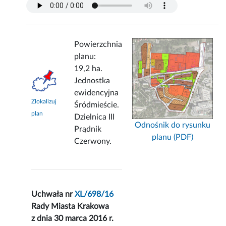
Powierzchnia
planu:
19,2 ha.
Jednostka
ewidencyjna
Zlokalizuj
Śródmieście.
plan
Dzielnica III
Odnośnik do rysunku
Prądnik
planu (PDF)
Czerwony.
Uchwała nr
XL/698/16
Rady Miasta Krakowa
z dnia 30 marca 2016 r.