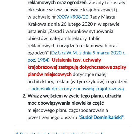
reklamowych oraz ogrodzeń.
Zasady te zostały
określone w tzw. uchwale krajobrazowej tj.
w uchwale nr
XXXVI/908/20
Rady Miasta
Krakowa z dnia 26 lutego 2020 r. w sprawie
ustalenia „Zasad i warunków sytuowania
obiektów małej architektury, tablic
reklamowych i urządzeń reklamowych oraz
ogrodzeń” (
Dz.Urz.W.M. z dnia 9 marca 2020 r.,
poz. 1984
).
Ustalenia tzw. uchwały
krajobrazowej zastępują dotychczasowe zapisy
planów miejscowych
dotyczące małej
architektury, reklam (w tym szyldów) i ogrodzeń
–
odnośnik do strony z uchwałą krajobrazową
.
Wraz z wejściem w życie tego planu, utraciła
moc obowiązywania niewielka część
miejscowego planu zagospodarowania
przestrzennego obszaru
"Sudół Dominikański"
.