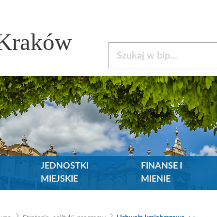
 Kraków
Szukaj w bip
JEDNOSTKI
FINANSE I
MIEJSKIE
MIENIE