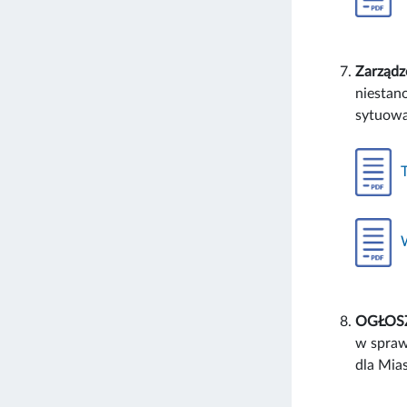
Zarządz
niestan
sytuowa
OGŁOSZE
w spraw
dla Mia