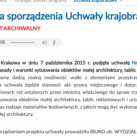
ówna
Strategie, polityki, programy
Uchwała krajobrazowa
ia sporządzenia Uchwały krajob
 ARCHIWALNY
 Krakowa w dniu 7 października 2015 r. podjęła uchwałę
N
Zasady i warunki sytuowania obiektów małej architektury, tabl
awne dadzą realną możliwość walki z elementami przestrze
a uchwała będzie stanowić akt prawa miejscowego i dotyc
 innych niż ustalonych przez ministra właściwego do spraw tra
tuowania obiektów małej architektury, tablic reklamowych i ur
raz rodzaje materiałów budowlanych, z jakich mogą być wykonan
ej architektury.
porządzeniem projektu uchwały prowadziło BIURO ob. W