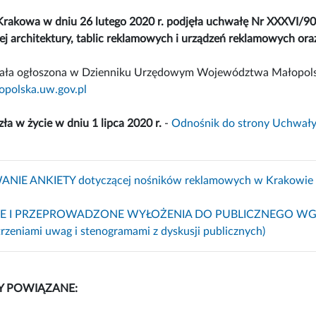
Krakowa w dniu 26 lutego 2020 r. podjęła uchwałę Nr XXXVI/90
j architektury, tablic reklamowych i urządzeń reklamowych ora
ała ogłoszona w Dzienniku Urzędowym Województwa Małopolskie
opolska.uw.gov.pl
a w życie w dniu 1 lipca 2020 r.
-
Odnośnik do strony Uchwał
 ANKIETY dotyczącej nośników reklamowych w Krakowie (lis
E I PRZEPROWADZONE WYŁOŻENIA DO PUBLICZNEGO W
trzeniami uwag i stenogramami z dyskusji publicznych)
 POWIĄZANE: