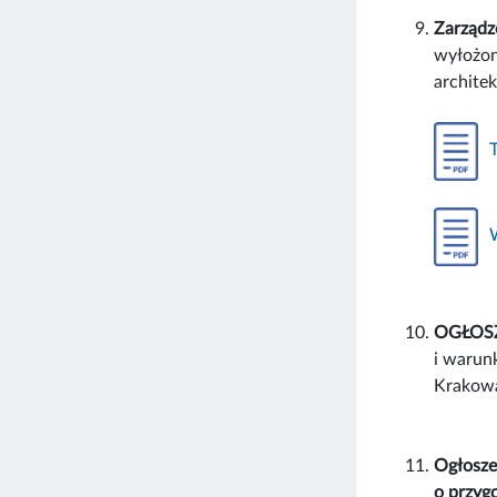
Zarządz
wyłożon
archite
OGŁOSZE
i warun
Krakow
Ogłosze
o przyg