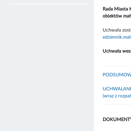
Rada Miasta 
obiektów małe
Uchwała zost
edziennik.mal
Uchwała weszł
PODSUMOWANIE
UCHWALANI
(wraz z rozpa
DOKUMENTY