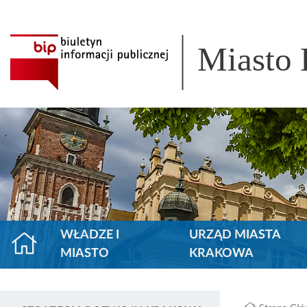
Miasto
WŁADZE I
URZĄD MIASTA
MIASTO
KRAKOWA