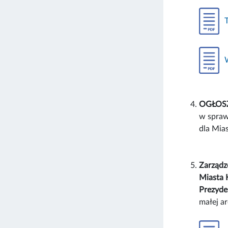
OGŁOSZE
w spraw
dla Mia
Zarządz
Miasta 
Prezyde
małej a