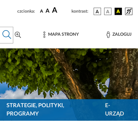
A
A
czcionka:
A
kontrast:
MAPA STRONY
ZALOGUJ
STRATEGIE, POLITYKI,
E-
PROGRAMY
URZĄD