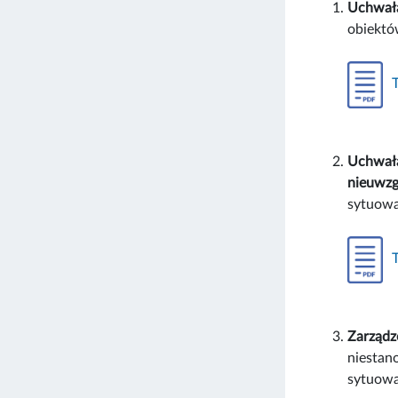
Uchwała
obiektó
Uchwała
nieuwzg
sytuowa
Zarządz
niestan
sytuowa