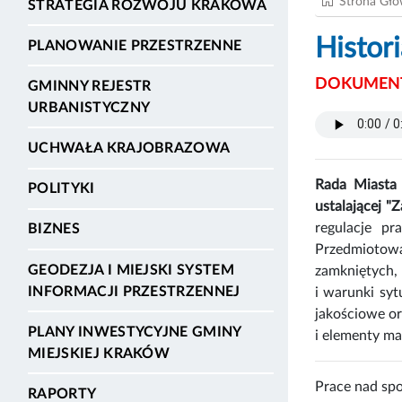
Strona Gł
STRATEGIA ROZWOJU KRAKOWA
Histor
PLANOWANIE PRZESTRZENNE
DOKUMENT
GMINNY REJESTR
URBANISTYCZNY
UCHWAŁA KRAJOBRAZOWA
Rada Miasta
POLITYKI
ustalającej "
regulacje pr
BIZNES
Przedmiotow
GEODEZJA I MIEJSKI SYSTEM
zamkniętych,
INFORMACJI PRZESTRZENNEJ
i warunki sy
jakościowe o
PLANY INWESTYCYJNE GMINY
i elementy mał
MIEJSKIEJ KRAKÓW
Prace nad s
RAPORTY