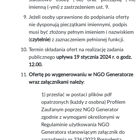
imienną (-ymi) z zastrzeżeniem ust. 9.
Jeżeli osoby uprawnione do podpisania oferty
nie dysponują pieczątkami imiennymi, podpis
musi być złożony pełnym imieniem i nazwiskiem
(
czytelnie
) z zaznaczeniem pełnionej funkcji.
Termin składania ofert na realizację zadania
publicznego
upływa
19 stycznia 2024 r.
o godz.
12.00.
Ofert
ę po wygenerowaniu w NGO Generatorze
wraz załącznikami
należy
:
1) przesłać w postaci plików pdf
opatrzonych (każdy z osobna) Profilem
Zaufanym poprzez NGO Generator
zgodnie z wymogami określonymi w
Regulaminie użytkowania NGO
Generatora stanowiącym załącznik do
zarządzenia nr 336/2023 Prezydenta