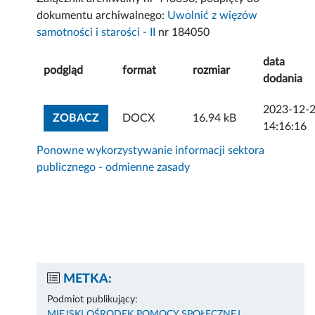
dokumentu archiwalnego:
Uwolnić z więzów
samotności i starości - II
nr 184050
data
podgląd
format
rozmiar
dodania
2023-12-
ZOBACZ ZAŁĄCZNIK
ZOBACZ
DOCX
16.94 kB
14:16:16
Ponowne wykorzystywanie informacji sektora
publicznego - odmienne zasady
METKA:
Podmiot publikujący:
MIEJSKI OŚRODEK POMOCY SPOŁECZNEJ