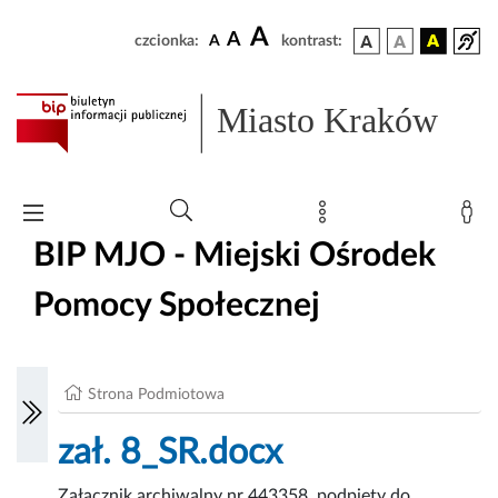
A
A
czcionka:
A
kontrast:
Miasto Kraków
BIP MJO - Miejski Ośrodek
Pomocy Społecznej
Strona Podmiotowa
zał. 8_SR.docx
Załącznik archiwalny nr 443358, podpięty do