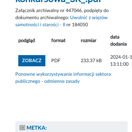
Załącznik archiwalny nr 447046, podpięty do
dokumentu archiwalnego:
Uwolnić z więzów
samotności i starości - II
nr 184050
data
podgląd
format
rozmiar
dodania
2024-01-
ZOBACZ ZAŁĄCZNIK
ZOBACZ
PDF
233.37 kB
13:11:00
Ponowne wykorzystywanie informacji sektora
publicznego - odmienne zasady
METKA: