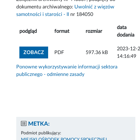
dokumentu archiwalnego:
Uwolnić z więzów
samotności i starości - II
nr 184050
data
podgląd
format
rozmiar
dodania
2023-12-
ZOBACZ ZAŁĄCZNIK
ZOBACZ
PDF
597.36 kB
14:16:49
Ponowne wykorzystywanie informacji sektora
publicznego - odmienne zasady
METKA:
Podmiot publikujący:
MIEJSKI OŚRODEK POMOCY SPOŁECZNEJ