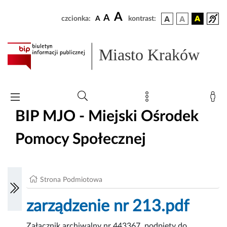
A
A
czcionka:
A
kontrast:
Miasto Kraków
BIP MJO - Miejski Ośrodek
Pomocy Społecznej
Strona Podmiotowa
zarządzenie nr 213.pdf
Załącznik archiwalny nr 443367, podpięty do