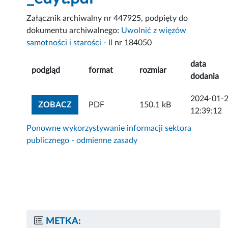
Załącznik archiwalny nr 447925, podpięty do
dokumentu archiwalnego:
Uwolnić z więzów
samotności i starości - II
nr 184050
data
podgląd
format
rozmiar
dodania
2024-01-
ZOBACZ ZAŁĄCZNIK
ZOBACZ
PDF
150.1 kB
12:39:12
Ponowne wykorzystywanie informacji sektora
publicznego - odmienne zasady
METKA: