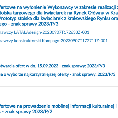
fertowe na wyłonienie Wykonawcy w zakresie realizacji
toiska targowego dla kwiaciarek na Rynek Główny w Kra
rototyp stoiska dla kwiaciarek z krakowskiego Rynku or
ego - znak sprawy 2023/P/3
onawczy LATALAdesign-20230907T172633Z-001
onawczy konstruktorski Kompago-20230907T172711Z-001
otwarcia ofert w dn. 15.09.2023 - znak sprawy: 2023/P/3
 o wyborze najkorzystniejszej oferty - znak sprawy: 2023/P/3
fertowe na prowadzenie mobilnej informacji kulturalnej
s - znak sprawy 2023/P/2