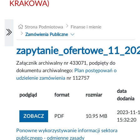
KRAKOWA)
Strona Podmiotowa
Finanse i mienie
Zamówienia Publiczne
zapytanie_ofertowe_11_20
Załącznik archiwalny nr 433071, podpięty do
dokumentu archiwalnego:
Plan postępowań o
udzielenie zamówienia
nr 112757
data
podgląd
format
rozmiar
dodania
2023-11-
ZOBACZ ZAŁĄCZNIK
ZOBACZ
PDF
10.95 MB
15:32:20
Ponowne wykorzystywanie informacji sektora
publicznego - odmienne zasady