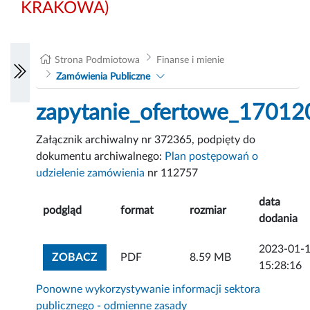
KRAKOWA)
Strona Podmiotowa
Finanse i mienie
Zamówienia Publiczne
zapytanie_ofertowe_17012
Załącznik archiwalny nr 372365, podpięty do
dokumentu archiwalnego:
Plan postępowań o
udzielenie zamówienia
nr 112757
data
podgląd
format
rozmiar
dodania
2023-01-
ZOBACZ ZAŁĄCZNIK
ZOBACZ
PDF
8.59 MB
15:28:16
Ponowne wykorzystywanie informacji sektora
publicznego - odmienne zasady