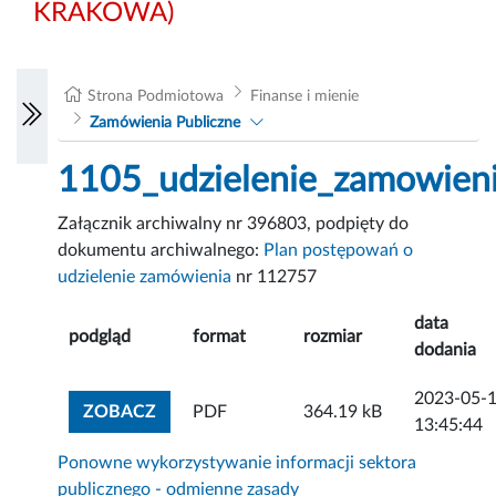
KRAKOWA)
Strona Podmiotowa
Finanse i mienie
Zamówienia Publiczne
1105_udzielenie_zamowien
Załącznik archiwalny nr 396803, podpięty do
dokumentu archiwalnego:
Plan postępowań o
udzielenie zamówienia
nr 112757
data
podgląd
format
rozmiar
dodania
2023-05-
ZOBACZ ZAŁĄCZNIK
ZOBACZ
PDF
364.19 kB
13:45:44
Ponowne wykorzystywanie informacji sektora
publicznego - odmienne zasady