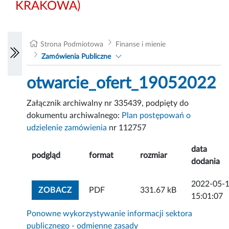
KRAKOWA)
Strona Podmiotowa
Finanse i mienie
Zamówienia Publiczne
otwarcie_ofert_19052022
Załącznik archiwalny nr 335439, podpięty do
dokumentu archiwalnego:
Plan postępowań o
udzielenie zamówienia
nr 112757
data
podgląd
format
rozmiar
dodania
2022-05-
ZOBACZ ZAŁĄCZNIK
ZOBACZ
PDF
331.67 kB
15:01:07
Ponowne wykorzystywanie informacji sektora
publicznego - odmienne zasady