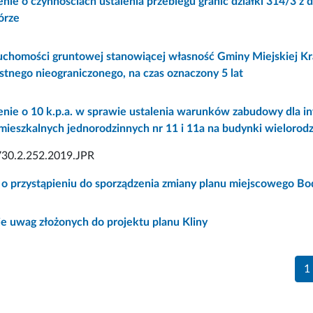
ie o czynnościach ustalenia przebiegu granic działki 314/3 z dz
órze
uchomości gruntowej stanowiącej własność Gminy Miejskiej Kr
stnego nieograniczonego, na czas oznaczony 5 lat
nie o 10 k.p.a. w sprawie ustalenia warunków zabudowy dla in
ieszkalnych jednorodzinnych nr 11 i 11a na budynki wielorodzi
30.2.252.2019.JPR
 o przystąpieniu do sporządzenia zmiany planu miejscowego Bo
e uwag złożonych do projektu planu Kliny
1