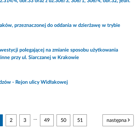
.314/4, obr.33 oraz z dz.306/3, 306/1, 306/4, obr.32, jedn.
aków, przeznaczonej do oddania w dzierżawę w trybie
westycji polegającej na zmianie sposobu użytkowania
nne przy ul. Siarczanej w Krakowie
dzów - Rejon ulicy Widłakowej
...
2
3
49
50
51
następna