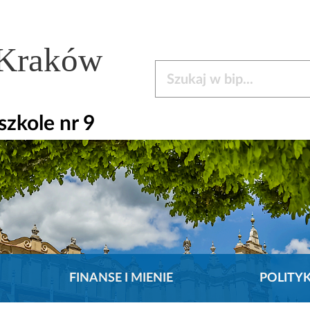
 Kraków
Szukaj w bip
zkole nr 9
FINANSE I MIENIE
POLITY