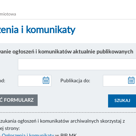
dmiotowa
enia i komunikaty
nie ogłoszeń i komunikatów aktualnie publikowanych
likacja od:
Publikacja do:
Ć FORMULARZ
SZUKAJ
zukania ogłoszeń i komunikatów archiwalnych skorzystaj z
j strony:
 Ogłoszenia i komunikaty
w BIP MK