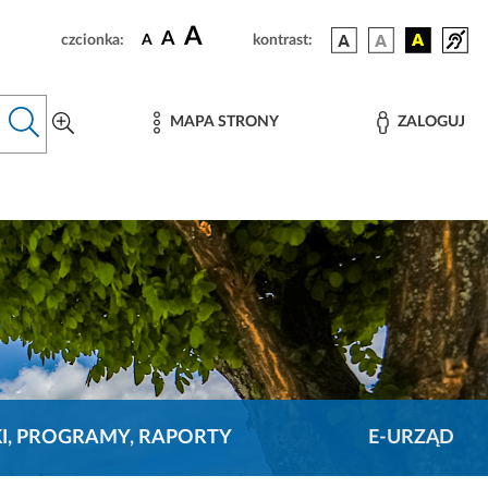
A
A
czcionka:
A
kontrast:
MAPA STRONY
ZALOGUJ
KI, PROGRAMY, RAPORTY
E-URZĄD