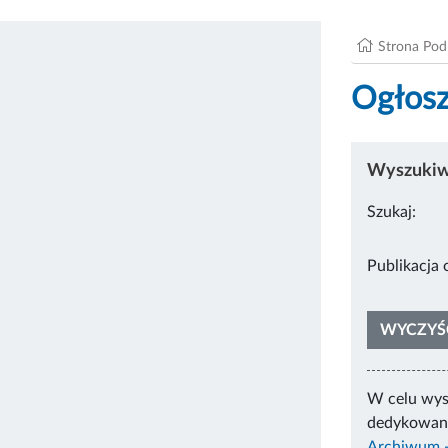
Strona Po
Ogłosz
Wyszukiwa
Szukaj:
Pub
WYCZYŚ
W celu wys
dedykowane
Archiwum -