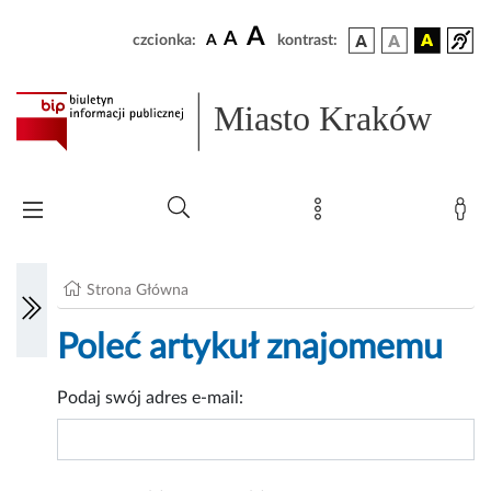
A
A
czcionka:
A
kontrast:
Miasto Kraków
Strona Główna
Poleć artykuł znajomemu
Podaj swój adres e-mail: