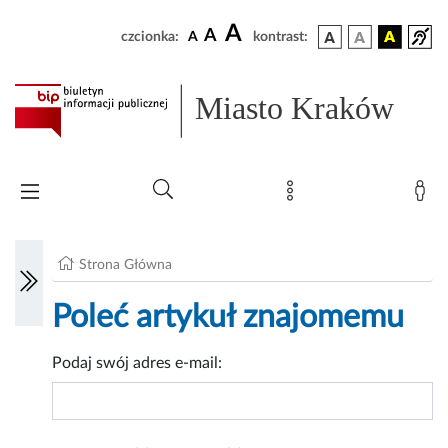
A
A
czcionka:
A
kontrast:
Miasto Kraków
Strona Główna
Poleć artykuł znajomemu
Podaj swój adres e-mail: