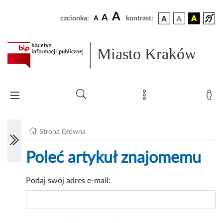
A
A
czcionka:
A
kontrast:
Miasto Kraków
Strona Główna
Poleć artykuł znajomemu
Podaj swój adres e-mail: