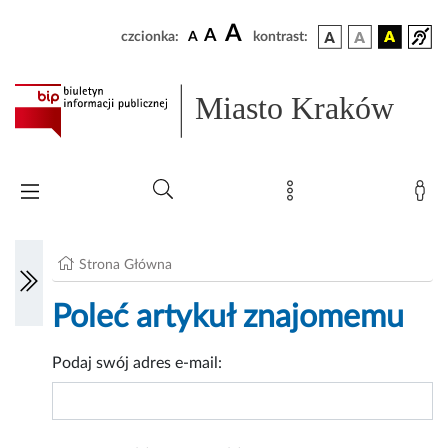
A
A
czcionka:
A
kontrast:
Miasto Kraków
Strona Główna
Poleć artykuł znajomemu
Podaj swój adres e-mail: