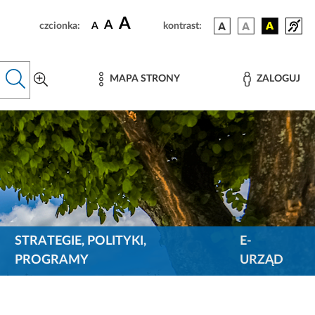
A
A
czcionka:
A
kontrast:
MAPA STRONY
ZALOGUJ
STRATEGIE, POLITYKI,
E-
PROGRAMY
URZĄD