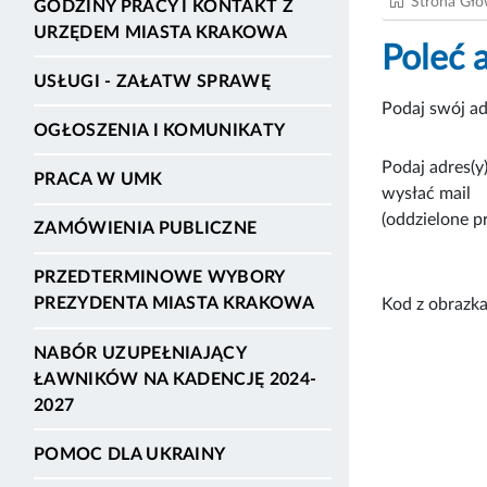
Strona Gł
GODZINY PRACY I KONTAKT Z
URZĘDEM MIASTA KRAKOWA
Poleć 
USŁUGI - ZAŁATW SPRAWĘ
Podaj swój ad
OGŁOSZENIA I KOMUNIKATY
Podaj adres(y)
PRACA W UMK
wysłać mail
(oddzielone p
ZAMÓWIENIA PUBLICZNE
PRZEDTERMINOWE WYBORY
PREZYDENTA MIASTA KRAKOWA
Kod z obrazka
NABÓR UZUPEŁNIAJĄCY
ŁAWNIKÓW NA KADENCJĘ 2024-
2027
POMOC DLA UKRAINY