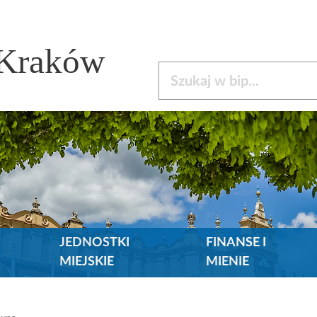
 Kraków
Szukaj w bip
JEDNOSTKI
FINANSE I
MIEJSKIE
MIENIE