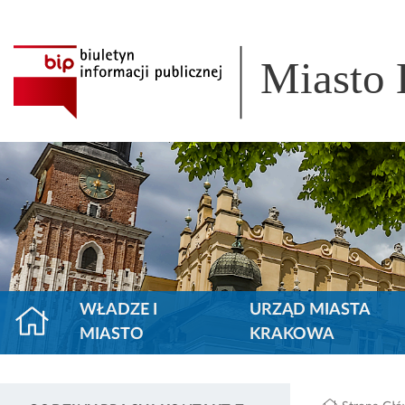
Miasto
WŁADZE I
URZĄD MIASTA
MIASTO
KRAKOWA