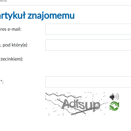
ówna
artykuł znajomemu
res e-mail:
, pod który(e)
rzecinkiem):
*: