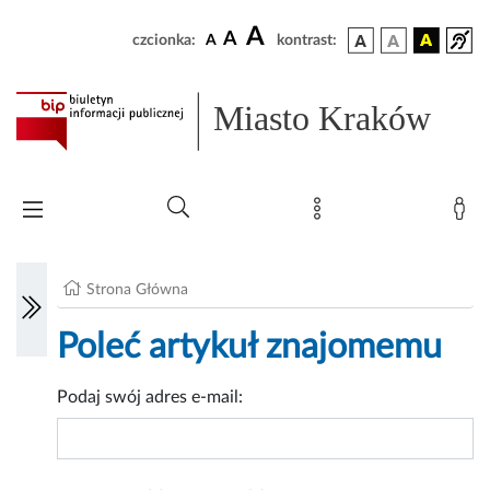
A
A
czcionka:
A
kontrast:
Miasto Kraków
Strona Główna
Poleć artykuł znajomemu
Podaj swój adres e-mail: