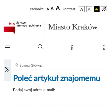
A
A
czcionka:
A
kontrast:
Miasto Kraków
Strona Główna
Poleć artykuł znajomemu
Podaj swój adres e-mail: