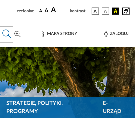
A
A
czcionka:
A
kontrast:
MAPA STRONY
ZALOGUJ
STRATEGIE, POLITYKI,
E-
PROGRAMY
URZĄD