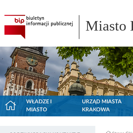
Miasto
WŁADZE I
URZĄD MIASTA
MIASTO
KRAKOWA