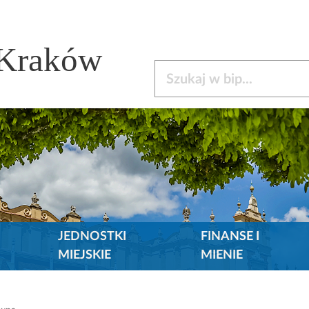
 Kraków
Szukaj w bip
JEDNOSTKI
FINANSE I
MIEJSKIE
MIENIE