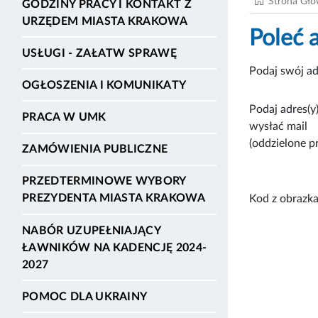
Strona Gł
GODZINY PRACY I KONTAKT Z
URZĘDEM MIASTA KRAKOWA
Poleć 
USŁUGI - ZAŁATW SPRAWĘ
Podaj swój ad
OGŁOSZENIA I KOMUNIKATY
Podaj adres(y)
PRACA W UMK
wysłać mail
(oddzielone p
ZAMÓWIENIA PUBLICZNE
PRZEDTERMINOWE WYBORY
PREZYDENTA MIASTA KRAKOWA
Kod z obrazka
NABÓR UZUPEŁNIAJĄCY
ŁAWNIKÓW NA KADENCJĘ 2024-
2027
POMOC DLA UKRAINY