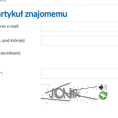
ówna
artykuł znajomemu
res e-mail:
, pod który(e)
rzecinkiem):
*: