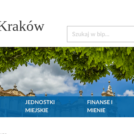
 Kraków
Szukaj w bip
JEDNOSTKI
FINANSE I
MIEJSKIE
MIENIE