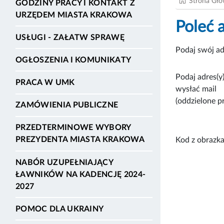
Strona Gł
GODZINY PRACY I KONTAKT Z
URZĘDEM MIASTA KRAKOWA
Poleć 
USŁUGI - ZAŁATW SPRAWĘ
Podaj swój ad
OGŁOSZENIA I KOMUNIKATY
Podaj adres(y)
PRACA W UMK
wysłać mail
(oddzielone p
ZAMÓWIENIA PUBLICZNE
PRZEDTERMINOWE WYBORY
PREZYDENTA MIASTA KRAKOWA
Kod z obrazka
NABÓR UZUPEŁNIAJĄCY
ŁAWNIKÓW NA KADENCJĘ 2024-
2027
POMOC DLA UKRAINY