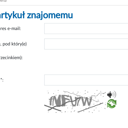
ówna
artykuł znajomemu
res e-mail:
, pod który(e)
rzecinkiem):
*: