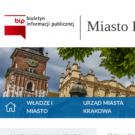
Miasto
WŁADZE I
URZĄD MIASTA
MIASTO
KRAKOWA