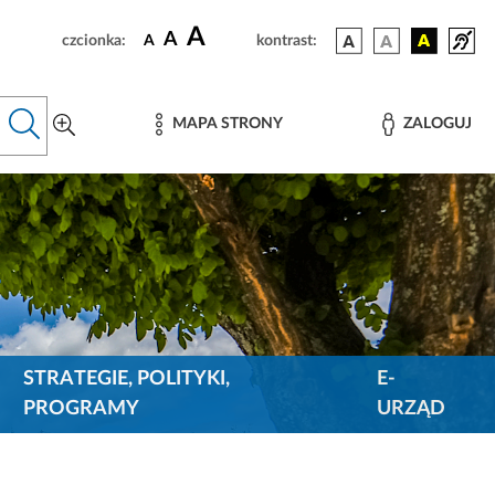
A
A
czcionka:
A
kontrast:
MAPA STRONY
ZALOGUJ
STRATEGIE, POLITYKI,
E-
PROGRAMY
URZĄD