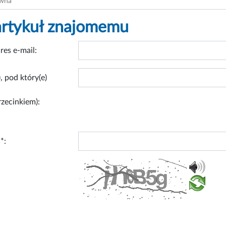
ówna
artykuł znajomemu
res e-mail:
, pod który(e)
rzecinkiem):
*: