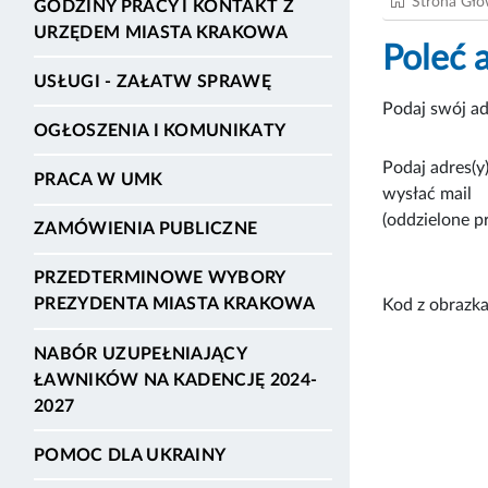
Strona Gł
GODZINY PRACY I KONTAKT Z
URZĘDEM MIASTA KRAKOWA
Poleć 
USŁUGI - ZAŁATW SPRAWĘ
Podaj swój ad
OGŁOSZENIA I KOMUNIKATY
Podaj adres(y)
PRACA W UMK
wysłać mail
(oddzielone p
ZAMÓWIENIA PUBLICZNE
PRZEDTERMINOWE WYBORY
PREZYDENTA MIASTA KRAKOWA
Kod z obrazka
NABÓR UZUPEŁNIAJĄCY
ŁAWNIKÓW NA KADENCJĘ 2024-
2027
POMOC DLA UKRAINY