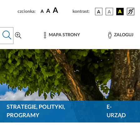
A
A
czcionka:
A
kontrast:
MAPA STRONY
ZALOGUJ
STRATEGIE, POLITYKI,
E-
PROGRAMY
URZĄD