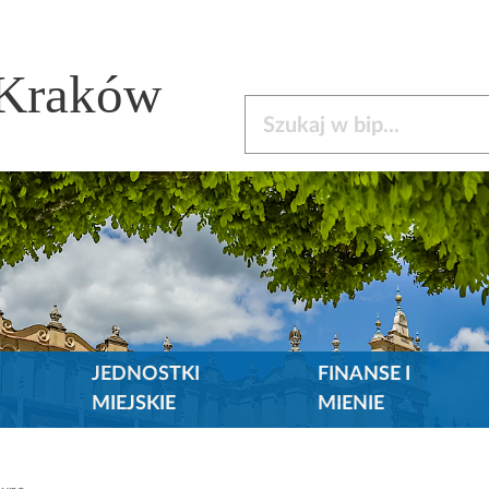
 Kraków
Szukaj w bip
JEDNOSTKI
FINANSE I
MIEJSKIE
MIENIE