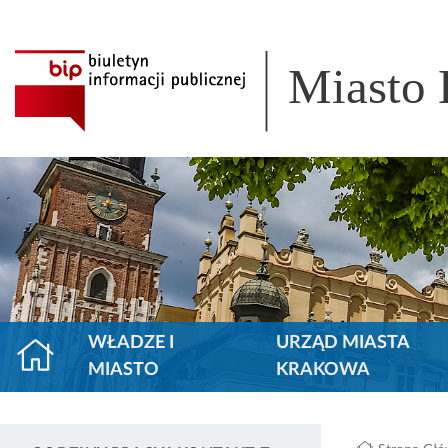
Miasto
WŁADZE I
URZĄD MIASTA
MIASTO
KRAKOWA