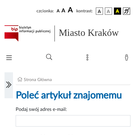
A
A
czcionka:
A
kontrast:
Miasto Kraków
Strona Główna
Poleć artykuł znajomemu
Podaj swój adres e-mail: