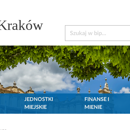
 Kraków
Szukaj w bip
JEDNOSTKI
FINANSE I
MIEJSKIE
MIENIE