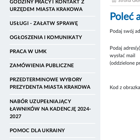
Strona Gł
GODZINY PRACY I KONTAKT Z
URZĘDEM MIASTA KRAKOWA
Poleć 
USŁUGI - ZAŁATW SPRAWĘ
Podaj swój ad
OGŁOSZENIA I KOMUNIKATY
Podaj adres(y)
PRACA W UMK
wysłać mail
(oddzielone p
ZAMÓWIENIA PUBLICZNE
PRZEDTERMINOWE WYBORY
PREZYDENTA MIASTA KRAKOWA
Kod z obrazka
NABÓR UZUPEŁNIAJĄCY
ŁAWNIKÓW NA KADENCJĘ 2024-
2027
POMOC DLA UKRAINY