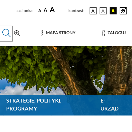
A
A
czcionka:
A
kontrast:
MAPA STRONY
ZALOGUJ
STRATEGIE, POLITYKI,
E-
PROGRAMY
URZĄD