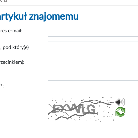
ówna
artykuł znajomemu
res e-mail:
, pod który(e)
rzecinkiem):
*: