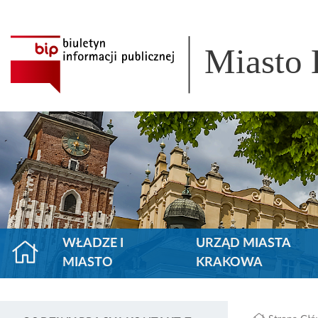
Miasto
WŁADZE I
URZĄD MIASTA
MIASTO
KRAKOWA