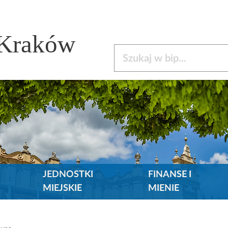
 Kraków
Szukaj w bip
JEDNOSTKI
FINANSE I
MIEJSKIE
MIENIE