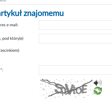
ówna
artykuł znajomemu
res e-mail:
, pod który(e)
rzecinkiem):
*: