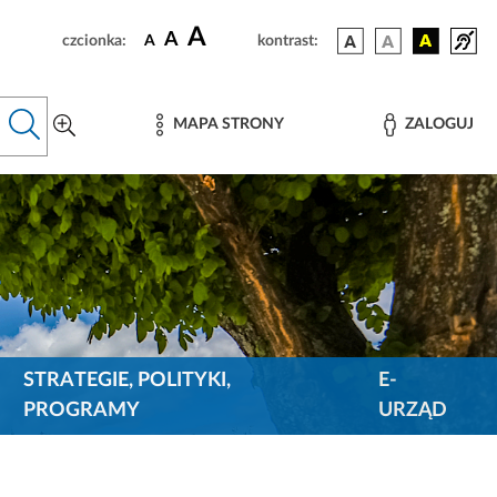
A
A
czcionka:
A
kontrast:
MAPA STRONY
ZALOGUJ
STRATEGIE, POLITYKI,
E-
PROGRAMY
URZĄD