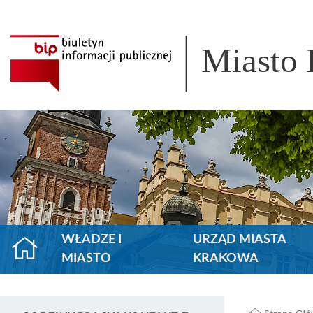
Miasto
WŁADZE I
URZĄD MIASTA
MIASTO
KRAKOWA