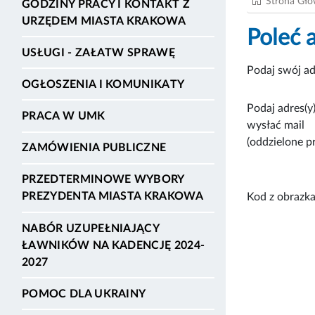
Strona Gł
GODZINY PRACY I KONTAKT Z
URZĘDEM MIASTA KRAKOWA
Poleć 
USŁUGI - ZAŁATW SPRAWĘ
Podaj swój ad
OGŁOSZENIA I KOMUNIKATY
Podaj adres(y)
PRACA W UMK
wysłać mail
(oddzielone p
ZAMÓWIENIA PUBLICZNE
PRZEDTERMINOWE WYBORY
PREZYDENTA MIASTA KRAKOWA
Kod z obrazka
NABÓR UZUPEŁNIAJĄCY
ŁAWNIKÓW NA KADENCJĘ 2024-
2027
POMOC DLA UKRAINY