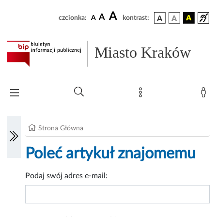
A
A
czcionka:
A
kontrast:
Miasto Kraków
Strona Główna
Poleć artykuł znajomemu
Podaj swój adres e-mail: