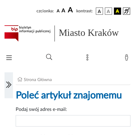
A
A
czcionka:
A
kontrast:
Miasto Kraków
Strona Główna
Poleć artykuł znajomemu
Podaj swój adres e-mail: